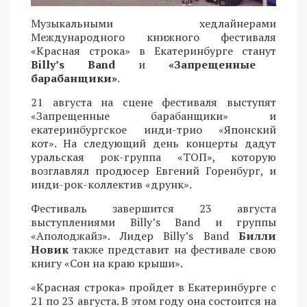
Музыкальными хедлайнерами
Международного книжного фестиваля
«Красная строка» в Екатеринбурге станут
Billy’s Band
и
«Запрещенные
барабанщики»
.
21 августа на сцене фестиваля выступят
«Запрещенные барабанщики» и
екатеринбургское инди-трио «Японский
кот». На следующий день концерты дадут
уральская рок-группа «ТОП», которую
возглавлял продюсер Евгений Горенбург, и
инди-рок-коллектив «друнк».
Фестиваль завершится 23 августа
выступлениями Billy’s Band и группы
«Аполоджайз». Лидер Billy’s Band
Билли
Новик
также представит на фестивале свою
книгу «Сон на краю крыши».
«Красная строка» пройдет в Екатеринбурге с
21 по 23 августа. В этом году она состоится на