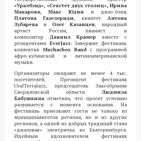
«Уралбэнд», «Секстет двух столиц», Ирина
Макарова, Макс Юдин
и джаз-бэнд
Платона Газелериди
, квинтет
Антона
Зубарева
и
Олег Казанцев
, народный
артист России, пианист и
композитор
Даниил Крамер
вместе с
резидентами
EverJazz
. Завершит фестиваль
коллектив
Muchachos Band
с программой
афро-кубинской и латиноамериканской
музыки.
Организаторы ожидают не менее 4 тыс.
посетителей. Президент фестиваля
UralTerraJazz, председатель Заксобрания
Свердловской области
Людмила
Бабушкина
отметила, что проект успешно
развивается с момента основания. На
фестиваль приезжают гости не только из
муниципалитетов региона, но и из других
регионов, а одной из добрых традиций стала
«джазовая» электричка из Екатеринбурга.
Идейным вдохновителем фестиваля