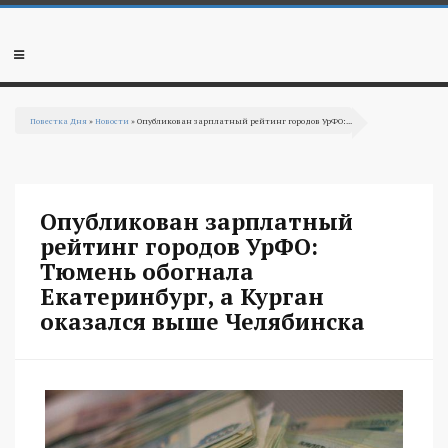
Перейти к основному содержанию
Мобильное
меню
Повестка Дня
»
Новости
» Опубликован зарплатный рейтинг городов УрФО:...
Вы здесь
Опубликован зарплатный
рейтинг городов УрФО:
Тюмень обогнала
Екатеринбург, а Курган
оказался выше Челябинска