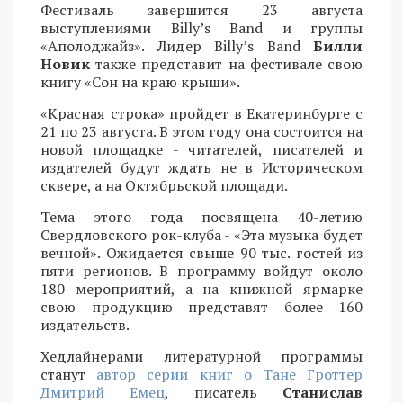
Фестиваль завершится 23 августа
выступлениями Billy’s Band и группы
«Аполоджайз». Лидер Billy’s Band
Билли
Новик
также представит на фестивале свою
книгу «Сон на краю крыши».
«Красная строка» пройдет в Екатеринбурге с
21 по 23 августа. В этом году она состоится на
новой площадке - читателей, писателей и
издателей будут ждать не в Историческом
сквере, а на Октябрьской площади.
Тема этого года посвящена 40-летию
Свердловского рок-клуба - «Эта музыка будет
вечной». Ожидается свыше 90 тыс. гостей из
пяти регионов. В программу войдут около
180 мероприятий, а на книжной ярмарке
свою продукцию представят более 160
издательств.
Хедлайнерами литературной программы
станут
автор серии книг о Тане Гроттер
Дмитрий Емец
, писатель
Станислав