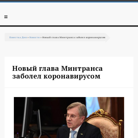
Перейти к основному содержанию
Мобильное
меню
Повестка Дня
»
Новости
» Новый глава Минтранса заболел коронавирусом
Вы здесь
Новый глава Минтранса
заболел коронавирусом