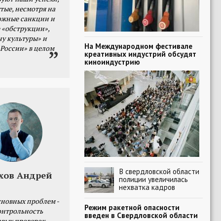
тые, несмотря на
ожные санкции и
 «обструкции»,
ну культуры» и
На Международном фестивале
 России» в целом
креативных индустрий обсудят
киноиндустрию
В свердловской области
хов Андрей
полиции увеличилась
нехватка кадров
сновных проблем -
Режим ракетной опасности
онтрольность
введен в Свердловской области
овых проверок.