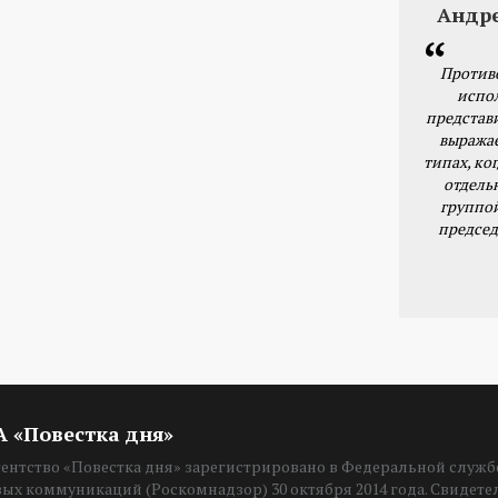
Андр
Против
испо
представ
выражае
типах, ког
отдель
группо
председ
ИА «Повестка дня»
нтство «Повестка дня» зарегистрировано в Федеральной службе
вых коммуникаций (Роскомнадзор) 30 октября 2014 года. Свидет