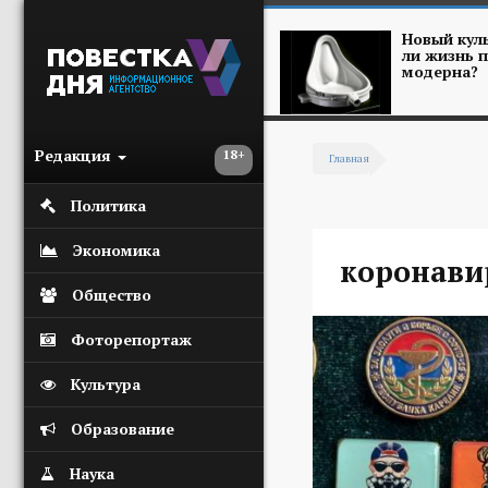
Перейти к основному содержанию
Новый куль
ли жизнь п
модерна?
Редакция
18+
Главная
Вы здесь
Политика
Экономика
коронави
Общество
Фоторепортаж
Культура
Образование
Наука