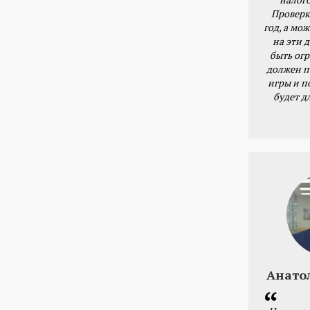
Проверк
год, а мож
на эти 
быть ог
должен п
игры и п
будет д
Анато