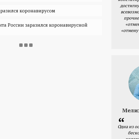
достигну
аразился коронавирусом
всевозм
прочие
«отме
та России заразился коронавирусной
«отмену
Мели
Одна из о
беск
налог