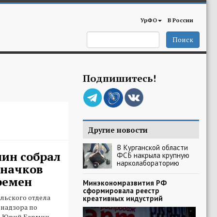
УрФО
В России
Поиск
Подпишитесь!
Другие новости
В Курганской области
ин собрал
ФСБ накрыла крупную
нарколабораторию
значков
ремен
Минэкономразвития РФ
сформировала реестр
льского отдела
креативных индустрий
надзора по
и Юрий Бармин