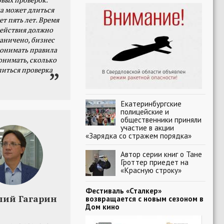
а может длиться
ет пять лет. Время
действия должно
раничено, бизнес
онимать правила
онимать, сколько
литься проверка
Екатеринбургские
полицейские и
общественники приняли
участие в акции
«Зарядка со стражем порядка»
Автор серии книг о Тане
Гроттер приедет на
«Красную строку»
Фестиваль «Сталкер»
лий Гагарин
возвращается с новым сезоном в
Дом кино