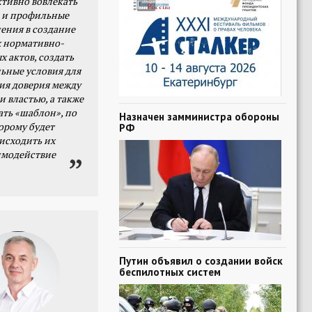
тивно вовлекать
 и профильные
ения в создание
 нормативно-
х актов, создать
ьные условия для
я доверия между
и властью, а также
ать «шаблон», по
Назначен замминистра обороны
орому будет
РФ
исходить их
имодействие
Путин объявил о создании войск
беспилотных систем