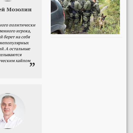
ей Мозолин
ного политически
венного игрока,
й берет на себя
 непопулярных
й. А остальные
делываются
ческим хайпом