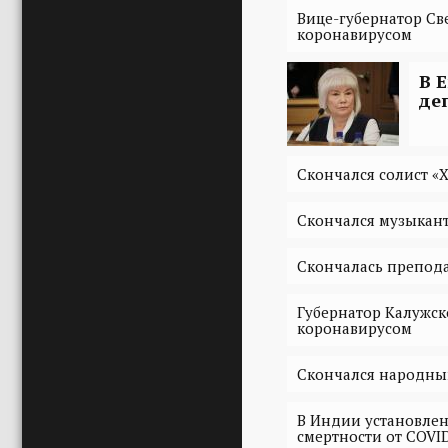
Вице-губернатор Св
коронавирусом
В 
де
Скончался солист «
Скончался музыкант
Скончалась препода
Губернатор Калужск
коронавирусом
Скончался народны
В Индии установлен
смертности от COVI