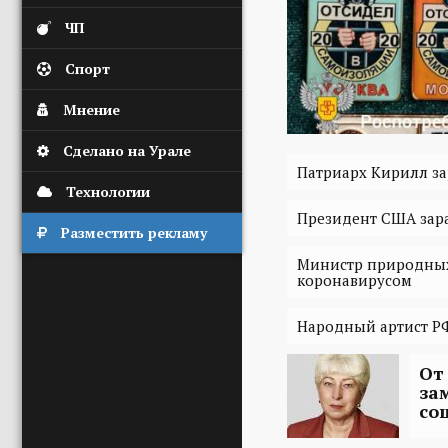
ЧП
Спорт
Мнение
Сделано на Урале
Патриарх Кирилл за
Технологии
Президент США зар
Разместить рекламу
Министр природных 
коронавирусом
Народный артист РФ
От
за
со