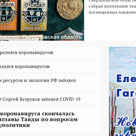
собрал коллекцию зна
посвященных пандеми
разился коронавирусом
азился коронавирусом
ресурсов и экологии РФ заболел
 Сергей Безруков заболел COVID-19
 коронавируса скончалась
мглавы Тавды по вопросам
цполитики