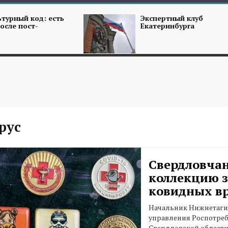
турный код: есть
Экспертный клуб
осле пост-
Екатеринбурга
рус
Свердловчан
коллекцию 
ковидных в
Начальник Нижнетаги
управления Роспотреб
Свердловской област