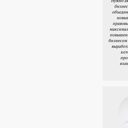
Нужно ак
бизнес
объедин
новых
правовы
максимал
повышени
бизнесом 
выработ
кот
про
вза