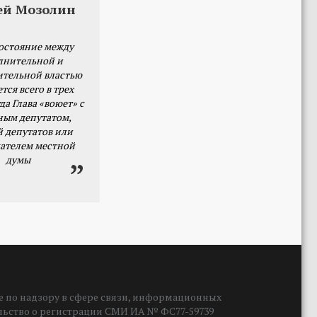
ей Мозолин
остояние между
лнительной и
ительной властью
тся всего в трех
да Глава «воюет» с
ным депутатом,
й депутатов или
ателем местной
думы
 по надзору в сфере связи, информационных
ельство о регистрации СМИ ИА № ФС77-59739