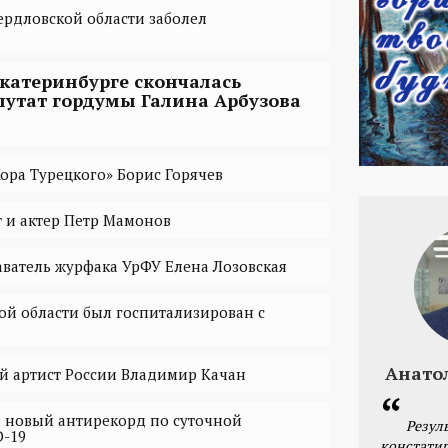
ердловской области заболел
Екатеринбурге скончалась
путат гордумы Галина Арбузова
Хора Турецкого» Борис Горячев
 и актер Петр Мамонов
ватель журфака УрФУ Елена Лозовская
ой области был госпитализирован с
Анато
й артист России Владимир Качан
 новый антирекорд по суточной
Резул
D-19
констатир