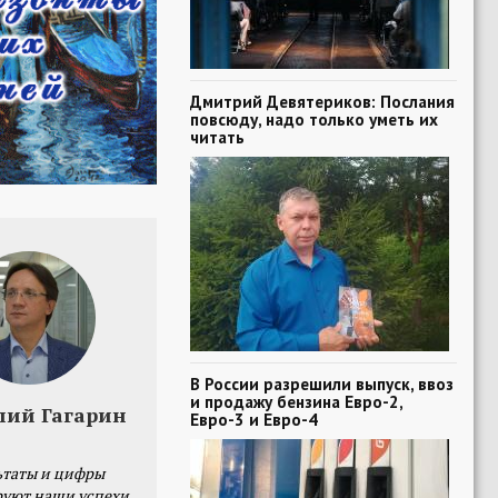
Дмитрий Девятериков: Послания
повсюду, надо только уметь их
читать
В России разрешили выпуск, ввоз
и продажу бензина Евро-2,
лий Гагарин
Евро-3 и Евро-4
ьтаты и цифры
уют наши успехи,