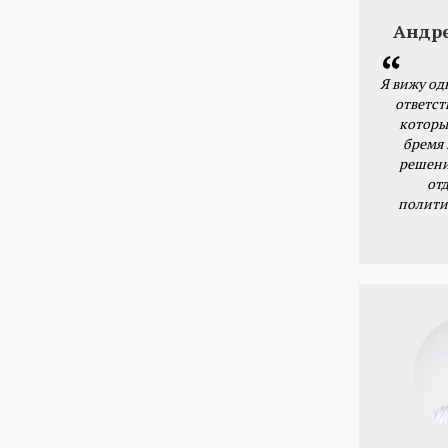
Андр
Я вижу од
ответст
которы
бремя
решени
от
полити