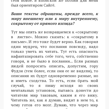
себя новое. В японской же поэзии для меня
был ориентиром Сайгё.
Ваши тексты обращены, прежде всего, к
миру внешнему или к миру внутреннему,
сокрытому от прямого взгляда?
Тут мы опять же возвращаемся к «сокрытому
в листве». Можно сказать: к «сокрытому в
письме». И это тоже будет верно. Как говорил
один мудрец, что послания повсюду, надо
только уметь их читать. Тут есть опасность
нафантазировать себе того, чего, собственно
говоря, и не было в послании... Если разных
людей попросить описать, допустим, гору
Фудзи (тем более, если они ее не видели), то
описания их будут одновременно разные, но
и иметь сходства. То есть, если брать мой
случай, то я пишу исходя из своих
ментальных установок, пытаясь донести до
читателя мир таковым, каким я его вижу.
Читатель же, как я думаю, видит в нем то, к
чему готов его мозг. Думаю, что через мир