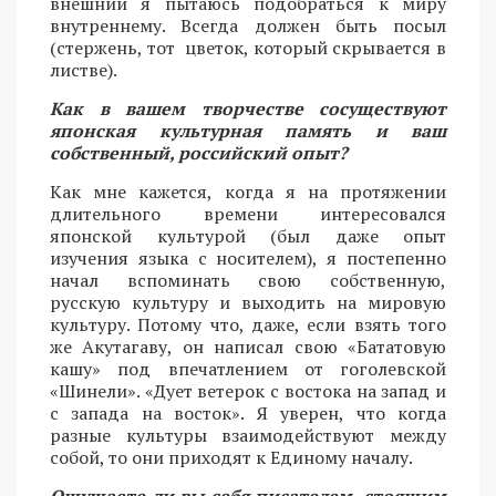
внешний я пытаюсь подобраться к миру
внутреннему. Всегда должен быть посыл
(стержень, тот цветок, который скрывается в
листве).
Как в вашем творчестве сосуществуют
японская культурная память и ваш
собственный, российский опыт?
Как мне кажется, когда я на протяжении
длительного времени интересовался
японской культурой (был даже опыт
изучения языка с носителем), я постепенно
начал вспоминать свою собственную,
русскую культуру и выходить на мировую
культуру. Потому что, даже, если взять того
же Акутагаву, он написал свою «Бататовую
кашу» под впечатлением от гоголевской
«Шинели». «Дует ветерок с востока на запад и
с запада на восток». Я уверен, что когда
разные культуры взаимодействуют между
собой, то они приходят к Единому началу.
Ощущаете ли вы себя писателем, стоящим