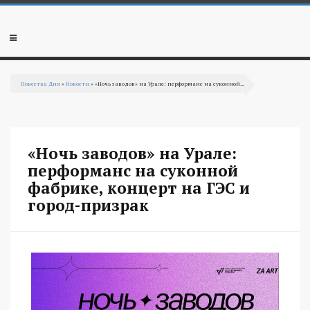
Перейти к основному содержанию
Мобильное
меню
Повестка Дня
»
Новости
» «Ночь заводов» на Урале: перформанс на суконной...
Вы здесь
«Ночь заводов» на Урале:
перформанс на суконной
фабрике, концерт на ГЭС и
город-призрак