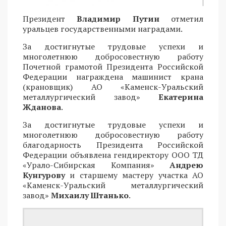
Президент
Владимир Путин
отметил
уральцев государственными наградами.
За достигнутые трудовые успехи и
многолетнюю добросовестную работу
Почетной грамотой Президента Российской
Федерации награждена машинист крана
(крановщик) АО «Каменск-Уральский
металлургический завод»
Екатерина
Жданова
.
За достигнутые трудовые успехи и
многолетнюю добросовестную работу
благодарность Президента Российской
Федерации объявлена гендиректору ООО ТД
«Урало-Сибирская Компания»
Андрею
Кунгурову
и старшему мастеру участка АО
«Каменск-Уральский металлургический
завод»
Михаилу Штанько
.