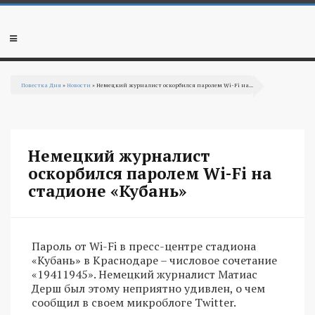
Перейти к основному содержанию
Мобильное
меню
Повестка Дня
»
Новости
» Немецкий журналист оскорбился паролем Wi-Fi на...
Вы здесь
Немецкий журналист
оскорбился паролем Wi-Fi на
стадионе «Кубань»
Пароль от Wi-Fi в пресс-центре стадиона
«Кубань» в Краснодаре – числовое сочетание
«19411945». Немецкий журналист Матиас
Дерш был этому неприятно удивлен, о чем
сообщил в своем микроблоге Twitter.