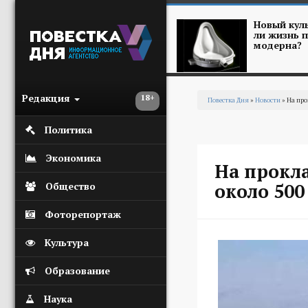
Перейти к основному содержанию
Новый куль
ли жизнь п
модерна?
Редакция
18+
Повестка Дня
»
Новости
» На про
Вы здесь
Политика
Экономика
На прокла
около 500
Общество
Фоторепортаж
Культура
Образование
Наука