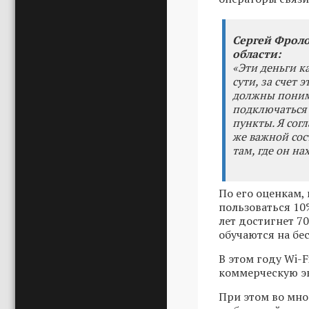
Сергей Фроло
области:
«Эти деньги к
сути, за счет 
должны понима
подключаться 
пункты. Я сог
же важной сос
там, где он на
По его оценкам,
пользоваться 10%
лет достигнет 7
обучаются на бе
В этом году Wi-F
коммерческую эк
При этом во мно