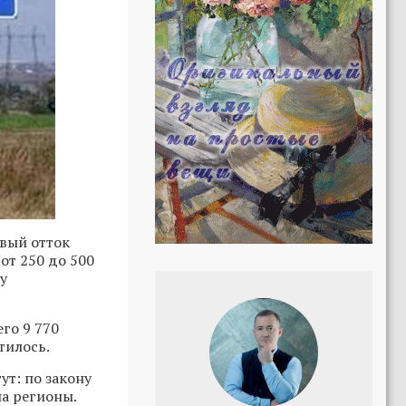
вый отток
от 250 до 500
у
го 9 770
тилось.
ут: по закону
на регионы.