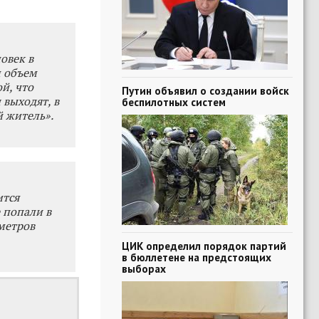
овек в
м объем
й, что
Путин объявил о создании войск
 выходят, в
беспилотных систем
 житель».
ится
е попали в
ометров
ЦИК определил порядок партий
в бюллетене на предстоящих
выборах