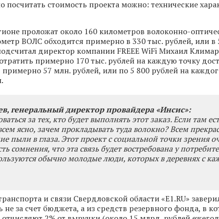
 посчитать стоимость проекта можно: технические хара
егионе проложат около 160 километров волоконно-оптиче
ометр ВОЛС обходится примерно в 330 тыс. рублей, или в 
 подсчитал директор компании FREEE WiFi Михаил Климар
отратить примерно 170 тыс. рублей на каждую точку дост
 примерно 57 млн. рублей, или по 5 800 рублей на каждог
.
в, генеральный директор провайдера «Инсис»:
ваться за тех, кто будет выполнять этот заказ. Если там ес
совсем ясно, зачем прокладывать туда волокно? Всем прекра
ние пыли в глаза. Этот проект с социальной точки зрения о
ть сомнения, что эта связь будет востребована у потребите
льзуются обычно молодые люди, которых в деревнях с к
транспорта и связи Свердловской области «E1.RU» заверил
 не за счет бюджета, а из средств резервного фонда, в к
 отчисляют 2% от выручки (около 15 млрд. рублей ежего