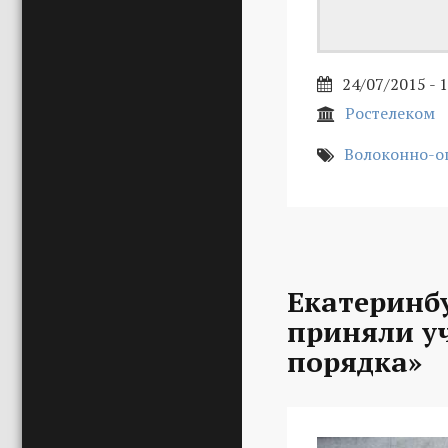
24/07/2015 - 
Ростелеком
Волоконно-о
Екатеринб
приняли уч
порядка»