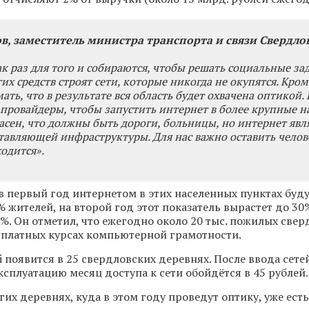
в, заместитель министра транспорта и связи Свердло
ак раз для того и собираются, чтобы решать социальные за
этих средств строят сети, которые никогда не окупятся. Кром
ть, что в результате вся область будет охвачена оптикой. 
провайдеры, чтобы запустить интернет в более крупные 
ласен, что должны быть дороги, больницы, но интернет явл
тавляющей инфраструктуры. Для нас важно оставить челов
ходится».
 в первый год интернетом в этих населенных пунктах буд
 жителей, на второй год этот показатель вырастет до 30%
0%. Он отметил, что ежегодно около 20 тыс. пожилых све
сплатных курсах компьютерной грамотности.
i появится в 25 свердловских деревнях. После ввода сете
сплуатацию месяц доступа к сети обойдётся в 45 рублей
гих деревнях, куда в этом году проведут оптику, уже ест