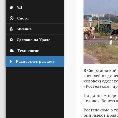
ЧП
Спорт
Мнение
Сделано на Урале
Технологии
Разместить рекламу
В Свердловской 
жителей из дерев
человек) сделают
«Ростелеком» про
По данным переп
человек. Вероятн
Ростелекоме о то
они имеют право 