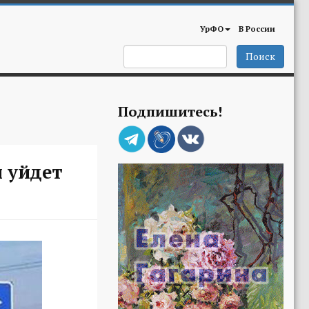
УрФО
В России
Поиск
Подпишитесь!
и уйдет