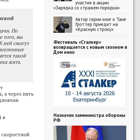
участие в акции
«Зарядка со стражем порядка»
вской
Автор серии книг о Тане
Гроттер приедет на
«Красную строку»
дачи. По
е того, вы
Фестиваль «Сталкер»
К ней смогут
возвращается с новым сезоном в
населенные
Дом кино
яется такой
ека жить
ут
, а через пять
рдловчан
Назначен замминистра обороны
й в
РФ
.
ь скоростной