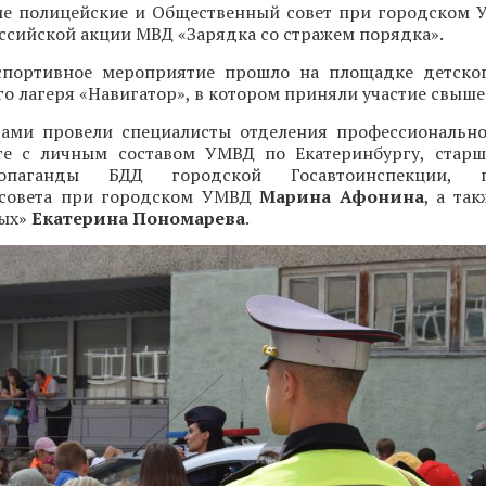
ие полицейские и Общественный совет при городском
оссийской акции МВД «Зарядка со стражем порядка».
портивное мероприятие прошло на площадке детског
о лагеря «Навигатор», в котором приняли участие свыше 
тами провели специалисты отделения профессиональн
те с личным составом УМВД по Екатеринбургу, стар
опаганды БДД городской Госавтоинспекции, пр
 совета при городском УМВД
Марина Афонина
, а та
вых»
Екатерина Пономарева
.