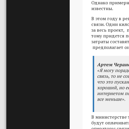
Однако примерно
известны.
В этом году в р
связи. Один кил
за весь проект,
тому придется п
затраты составят
предполагает он
Артем Черане
«Я могу порадо
связь, то не 
что это пуска
хороший, но ес
интернетом по
все меньше».
В министерстве 
будут оплачивать
операторы связи