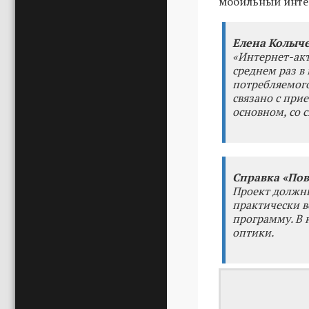
мобильный инте
Елена Колыче
«Интернет-акт
среднем раз в 
потребляемого
связано с при
основном, со 
Справка «Пов
Проект должны 
практически в
программу. В 
оптики.