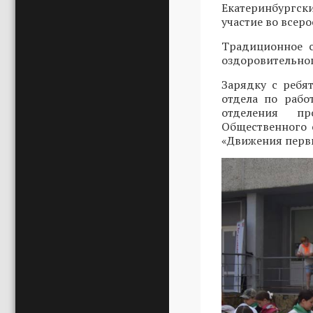
Екатеринбургск
участие во всер
Традиционное с
оздоровительног
Зарядку с ребя
отдела по рабо
отделения пр
Общественного
«Движения пер