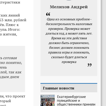
ктеристики
Мелихов Андрей
ских линий
Одна из основных проблем -
53 млн. рублей
бесконтрольность налоговых
ёв. Плюс к
проверок. Проверка может
упа. Итого:
длиться год, а может пять лет.
о жителя,
Время на эти действия
должно быть ограничено,
бизнес должен понимать
правила игры и понимать,
сколько будет длиться
ть сотовая
проверка
сно понятно,
чень
лей, так как
аждым днем
Главные новости
и, что проект
Екатеринбургские
полицейские и
оторый
общественники приняли
дно).