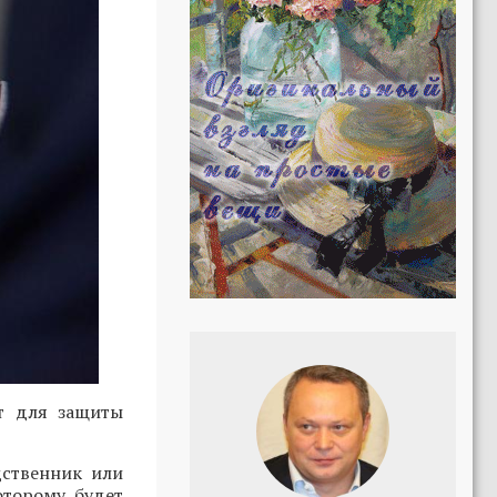
т для защиты
ственник или
оторому будет