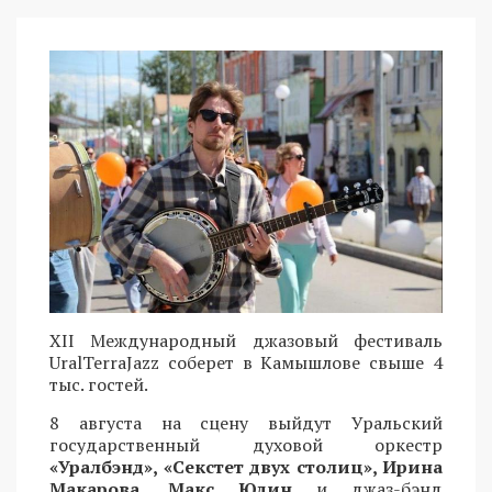
XII Международный джазовый фестиваль
UralTerraJazz соберет в Камышлове свыше 4
тыс. гостей.
8 августа на сцену выйдут Уральский
государственный духовой оркестр
«Уралбэнд», «Секстет двух столиц», Ирина
Макарова, Макс Юдин
и джаз-бэнд