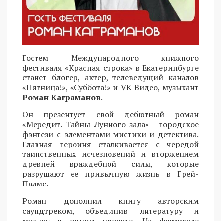
Гостем Международного книжного
фестиваля «Красная строка» в Екатеринбурге
станет блогер, актер, телеведущий каналов
«Пятница!», «Суббота!» и VK Видео, музыкант
Роман Каграманов
.
Он презентует свой дебютный роман
«Мередит. Тайны Лунного зала» - городское
фэнтези с элементами мистики и детектива.
Главная героиня сталкивается с чередой
таинственных исчезновений и вторжением
древней враждебной силы, которые
разрушают ее привычную жизнь в Грей-
Палмс.
Роман дополнил книгу авторским
саундтреком, объединив литературу и
музыку в одном проекте. На фестивале