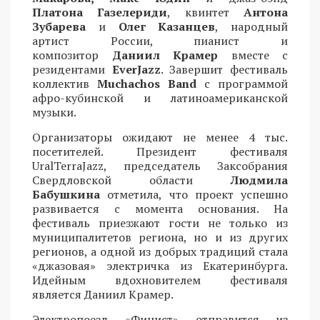
Платона Газелериди
, квинтет
Антона
Зубарева
и
Олег Казанцев
, народный
артист России, пианист и
композитор
Даниил Крамер
вместе с
резидентами
EverJazz
. Завершит фестиваль
коллектив
Muchachos Band
с программой
афро-кубинской и латиноамериканской
музыки.
Организаторы ожидают не менее 4 тыс.
посетителей. Президент фестиваля
UralTerraJazz, председатель Заксобрания
Свердловской области
Людмила
Бабушкина
отметила, что проект успешно
развивается с момента основания. На
фестиваль приезжают гости не только из
муниципалитетов региона, но и из других
регионов, а одной из добрых традиций стала
«джазовая» электричка из Екатеринбурга.
Идейным вдохновителем фестиваля
является Даниил Крамер.
Электропоезд «Финист» отправится из