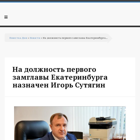
Перейти к основному содержанию
Мобильное
меню
Повестка Дня
»
Новости
» На должность первого замглавы Екатеринбурга...
Вы здесь
На должность первого
замглавы Екатеринбурга
назначен Игорь Сутягин