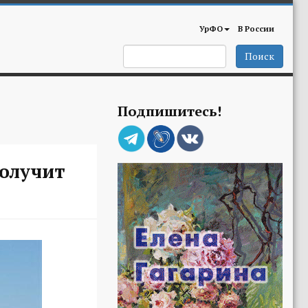
УрФО
В России
Поиск
Подпишитесь!
получит