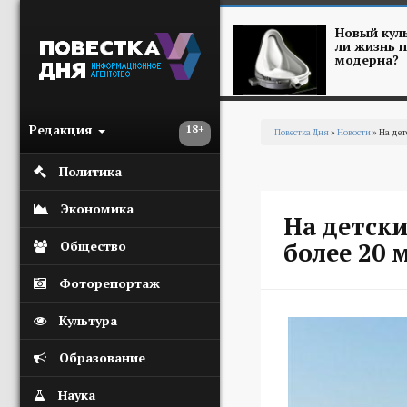
Перейти к основному содержанию
Новый куль
ли жизнь п
модерна?
Редакция
18+
Повестка Дня
»
Новости
» На дет
Вы здесь
Политика
Экономика
На детски
более 20 
Общество
Фоторепортаж
Культура
Образование
Наука