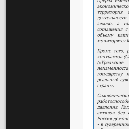
сферах имеют
экономическо
территория 
деятельности
землю, а та
соглашения с
объему капи
мониторятся К
Кроме того, 
контрактов (
(«Уральски
неизменность
государству 
реальный суве
страны.
Символическо
работоспособн
давления. Ко
активов без 
Россия демонс
- в суверенно