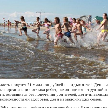
ласть получит 21 миллион рублей на отдых детей. Деньги
ля организации отдыха ребят, находящихся в трудной 
ети, оставшиеся без попечения родителей, дети-инвалиды,
возможностями здоровья, дети из малоимущих семей.
т РФ получит трансферты в размере более 4,5 миллиардов