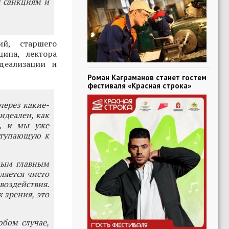
 санкциям и
ий, старшего
цина, лектора
деализации и
Роман Каграманов станет гостем
фестиваля «Красная строка»
через какие-
идеален, как
о, и мы уже
ступающую к
амым главным
ляется чисто
воздействия.
 зрения, это
юбом случае,