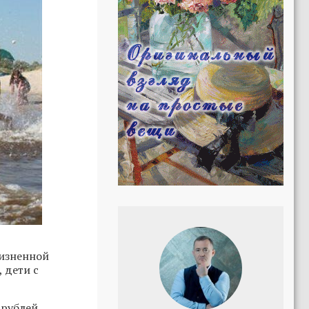
жизненной
 дети с
 рублей.