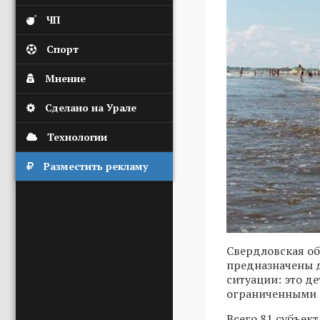
ЧП
Спорт
Мнение
Сделано на Урале
Технологии
Разместить рекламу
Свердловская об
предназначены д
ситуации: это д
ограниченными 
Всего 81 субъек