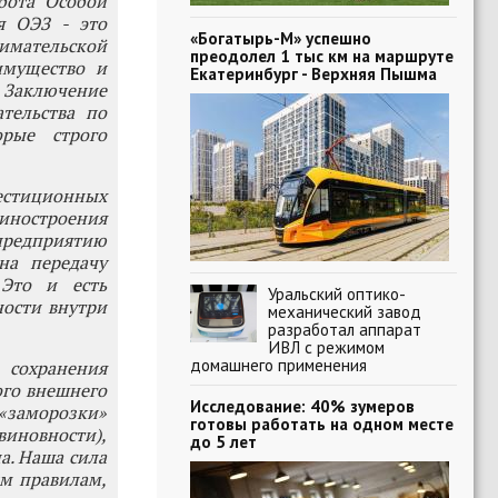
бота Особой
я ОЭЗ - это
«Богатырь-М» успешно
мательской
преодолел 1 тыс км на маршруте
имущество и
Екатеринбург - Верхняя Пышма
Заключение
тельства по
рые строго
естиционных
шиностроения
редприятию
на передачу
 Это и есть
Уральский оптико-
ности внутри
механический завод
разработал аппарат
ИВЛ с режимом
домашнего применения
 сохранения
ого внешнего
Исследование: 40% зумеров
«заморозки»
готовы работать на одном месте
иновности),
до 5 лет
а. Наша сила
им правилам,