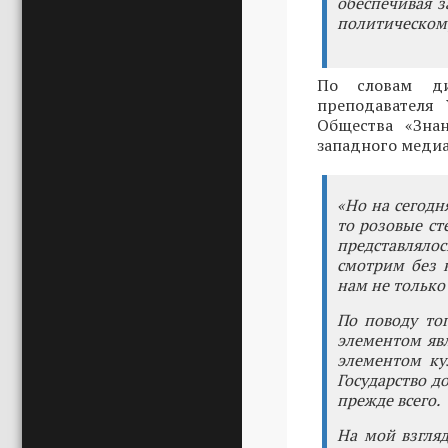
обеспечивая 
политическому
По словам дир
преподавателя 
Общества «Зна
западного медиа
«Но на сегодн
то розовые ст
представляло
смотрим без 
нам не только 
По поводу тог
элементом явл
элементом ку
Государство д
прежде всего.
На мой взгляд