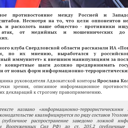
ное противостояние между Россией и Западо
штабов. Несмотря на то, что цели оппонентов н
ть и расколоть наше общество - противники ищу
атак, от медийных и мошеннических до 
ких.
ого клуба Свердловской области рассказали ИА «Пов
ни, по их мнению, выработался у российско
ый иммунитет» к внешним манипуляциям за посл
е конкретные шаги должно предпринимать госу
н от новых форм информационно-террористических
щника руководителя Адвокатской конторы
Ярослава Ко
очки зрения, описанное информационное противосто
их деклараций к строгому правоприменению.
тексте названо «информационно-террористическими 
конодательстве квалифицируется по ряду составов Уголовн
3 (публичное распространение заведомо ложной ин
ии Вооруженных Сил РФ) до ст. 205.2 (публичные