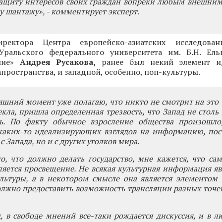
защиту интересов своих граждан вопреки любым внешним
 шантажу», - комментирует эксперт.
ектора Центра европейско-азиатских исследован
Уральского федерального университета им. Б.Н. Ель
ние»
Андрея Русакова,
ранее был некий элемент и
пространства, и западной, особенно, поп-культуры.
яшний момент уже полагаю, что никто не смотрит на это 
екла, пришла определенная трезвость, что Запад не столь 
сь. По факту обычное взросление общества произошл
каких-то идеализирующих взглядов на информацию, по
с Запада, но и с других уголков мира.
о, что должно делать государство, мне кажется, что с
яется просвещение. Не всякая культурная информация яв
льтуры, а в некотором смысле она является элементом 
олжно предоставить возможность трансляции разных точек
, в свободе мнений все-таки рождается дискуссия, и в л