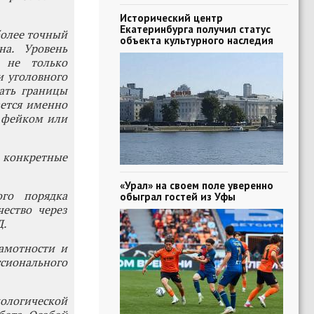
Исторический центр
Екатеринбурга получил статус
более точный
объекта культурного наследия
на. Уровень
 не только
и уголовного
ать границы
ается именно
с фейком или
 конкретные
«Урал» на своем поле уверенно
ого порядка
обыграл гостей из Уфы
ество через
Д.
амотности и
сионального
ологической