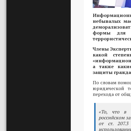
Информацион
небывалых мас
деморализова
формы для 
террористичес
Члены Экспертн
какой степе
«информационн
а также каки
защиты гражда
По словам помо
юридической т
перехода от общ
«То, что в 
российском за
от ст. 207.
использован