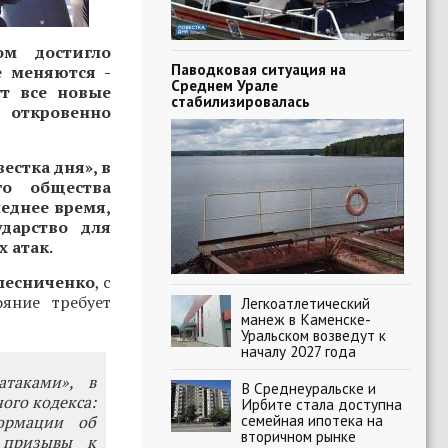
м достигло
Паводковая ситуация на
е меняются -
Среднем Урале
т все новые
стабилизировалась
откровенно
естка дня», в
го общества
еднее время,
дарство для
 атак.
лесниченко
, с
яние требует
Легкоатлетический
манеж в Каменске-
Уральском возведут к
началу 2027 года
атаками», в
В Среднеуральске и
ого кодекса:
Ирбите стала доступна
семейная ипотека на
формации об
вторичном рынке
 призывы к