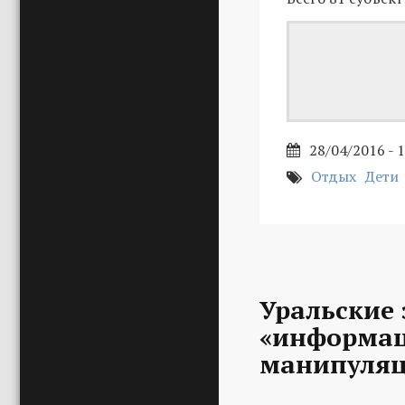
28/04/2016 - 
Отдых
Дети
Уральские
«информац
манипуля