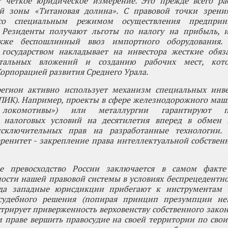
 четкое юридическое измерение. Это прежде всего ра
й зоны «Титановая долина». С правовой точки зрени
со специальным режимом осуществления предприни
. Резиденты получают льготы по налогу на прибыль, 
кже беспошлинный ввоз импортного оборудования. 
 государством накладывает на инвестора жесткие обяза
тальных вложений и созданию рабочих мест, кото
орпорацией развития Среднего Урала.
регион активно использует механизм специальных инв
СПИК). Например, проекты в сфере железнодорожного ма
е локомотивы») или металлургии гарантируют п
 налоговых условий на десятилетия вперед в обмен 
исключительных прав на разработанные технологии.
ренитет - закрепление права интеллектуальной собствен
е превосходство России заключается в самом факте
ости нашей правовой системы в условиях беспрецедентн
гда западные юрисдикции прибегают к инструментам 
судебного решения (попирая принцип презумпции нев
трирует приверженность верховенству собственного закон
м праве вершить правосудие на своей территории по сво