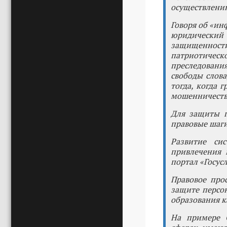
осуществлению
Говоря об «ин
юридический
защищенност
патриотическ
преследовани
свободы слов
тогда, когда 
мошенничеств
Для защиты г
правовые шаги
Развитие си
привлечения 
портал «Госус
Правовое про
защите персо
образования к
На примере С