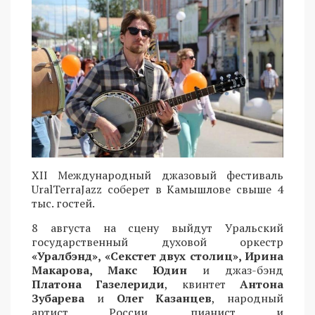
XII Международный джазовый фестиваль
UralTerraJazz соберет в Камышлове свыше 4
тыс. гостей.
8 августа на сцену выйдут Уральский
государственный духовой оркестр
«Уралбэнд», «Секстет двух столиц», Ирина
Макарова, Макс Юдин
и джаз-бэнд
Платона Газелериди
, квинтет
Антона
Зубарева
и
Олег Казанцев
, народный
артист России, пианист и