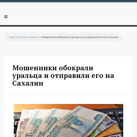
Перейти к основному содержанию
Мобильное
меню
Повестка Дня
»
Новости
» Мошенники обокрали уральца и отправили его на Сахалин
Вы здесь
Мошенники обокрали
уральца и отправили его на
Сахалин