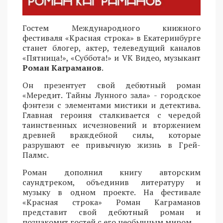
Гостем Международного книжного
фестиваля «Красная строка» в Екатеринбурге
станет блогер, актер, телеведущий каналов
«Пятница!», «Суббота!» и VK Видео, музыкант
Роман Каграманов
.
Он презентует свой дебютный роман
«Мередит. Тайны Лунного зала» - городское
фэнтези с элементами мистики и детектива.
Главная героиня сталкивается с чередой
таинственных исчезновений и вторжением
древней враждебной силы, которые
разрушают ее привычную жизнь в Грей-
Палмс.
Роман дополнил книгу авторским
саундтреком, объединив литературу и
музыку в одном проекте. На фестивале
«Красная строка» Роман Каграманов
представит свой дебютный роман и
познакомит гостей с его необычным миром.