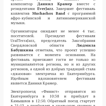
композитор
Даниил Крамер
вместе с
резидентами
EverJazz
. Завершит фестиваль
коллектив
Muchachos Band
с программой
афро-кубинской и латиноамериканской
музыки.
Организаторы ожидают не менее 4 тыс.
посетителей. Президент фестиваля
UralTerraJazz, председатель Заксобрания
Свердловской области
Людмила
Бабушкина
отметила, что проект успешно
развивается с момента основания. На
фестиваль приезжают гости не только из
муниципалитетов региона, но и из других
регионов, а одной из добрых традиций стала
«джазовая» электричка из Екатеринбурга.
Идейным вдохновителем фестиваля
является Даниил Крамер.
Электропоезд «Финист» отправится из
Екатеринбурга в 10:38 и прибудет в
Камышлов в 12:50. Обратный поезд стартует
в 21:13, а прибывает в уральскую столицу в