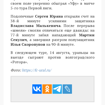
своем поле уверенно обыграл «Уфу» в матче
5-го тура Первой лиги.
Подопечные
Сергея Юрана
открыли счет на
38-й минуте усилиями защитника
Владислава Малькевича
. После перерыва
«шмели» смогли отличиться еще дважды: на
77-й минуте забил нападающий
Мартин
Секулич
, а завершил разгром полузащитник
Илья Скоропупов
на 90-й минуте.
В следующем туре, 14 августа, уральцы на
выезде сыграют против волгоградского
«Ротора».
Фото:
https://fc-ural.ru/