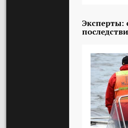
Эксперты:
последстви