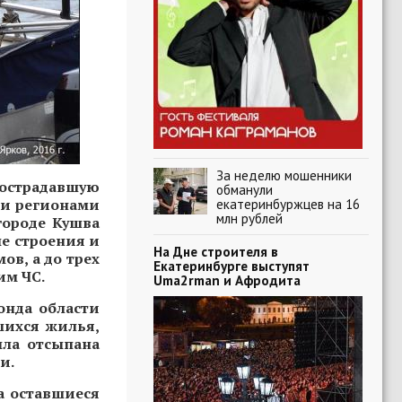
За неделю мошенники
острадавшую
обманули
ми регионами
екатеринбуржцев на 16
млн рублей
городе Кушва
е строения и
На Дне строителя в
ов, а до трех
Екатеринбурге выступят
им ЧС.
Uma2rman и Афродита
онда области
шихся жилья,
ыла отсыпана
и.
а оставшиеся