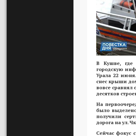
В Кушве, где
городскую инф
Урала 22 июня
снес крыши дом
вовсе сравнял 
десятков строе
На первоочере
было выделено
получили серт
дорога на ул. 
Сейчас фокус 