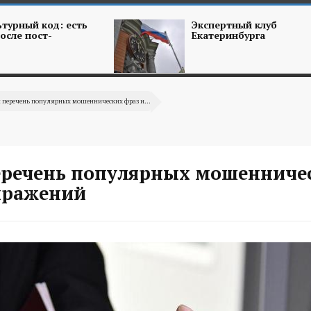
турный код: есть
Экспертный клуб
осле пост-
Екатеринбурга
 перечень популярных мошеннических фраз и...
еречень популярных мошенниче
ыражений