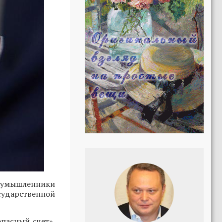
оумышленники
сударственной
пасный счет».