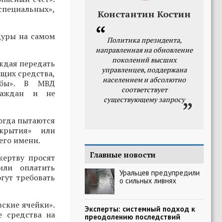
специальных»,
Константин Костин
дуры на самом
Политика президента,
направленная на обновление
поколений высших
ждая передать
управленцев, поддержана
ющих средства,
населением и абсолютно
жбы». В МВД
соответствует
раждан и не
существующему запросу
огда пытаются
крытия» или
его имени.
Главные новости
жертву просят
или оплатить
Уральцев предупредили
гут требовать
о сильных ливнях
ские ячейки».
Эксперты: системный подход к
 средства на
преодолению последствий