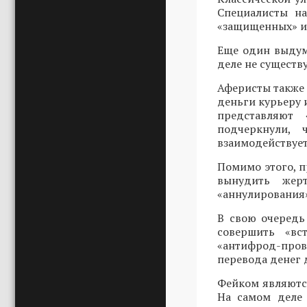
Специалисты на
«защищенных» ил
Еще один выдум
деле не существу
Аферисты также 
деньги курьеру 
представляют
подчеркнули,
взаимодействует
Помимо этого, п
вынудить жер
«аннулирования»
В свою очередь
совершить «вс
«антифрод-пров
перевода денег 
Фейком являютс
На самом деле