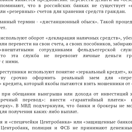
поминают, что в российских банках не существует «
и «резервных» счетов для хранения средств граждан.
анный термин - «дистанционный обыск». Такой проце
ет.
используют оборот «декларация наличных средств», убе
или перевести на свои счета, а своих пособников, забира
 «внештатными сотрудниками фельдъегерской слу
 что эта служба не перевозит личные деньги г
 с ними.
реступники используют понятие «зеркальный кредит», к
тву срочно оформить реальный заем для «пере
 кредита, который якобы пытаются взять мошенники от 
 при обещании выигрыша или дохода от инвестиций 
тречный перевод»: внести «гарантийный платеж» 
ерку». В МВД подчеркнули, что банки и брокеры не мо
для получения каких-либо выплат.
я и «спецячейки Центробанка» или «защищенные банков
 Центробанк, полиция и ФСБ не принимают денежные