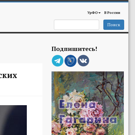
УрФО
В России
Поиск
Подпишитесь!
ских