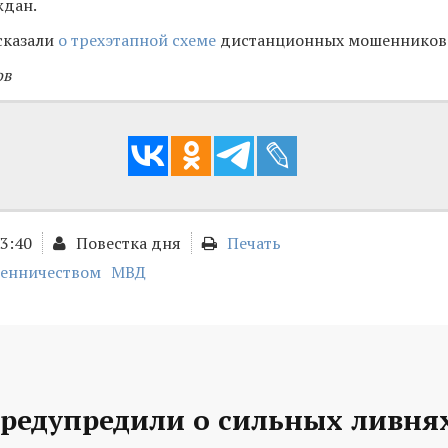
ждан.
сказали
о трехэтапной схеме
дистанционных мошенников
ов
13:40
Повестка дня
Печать
шенничеством
МВД
предупредили о сильных ливня