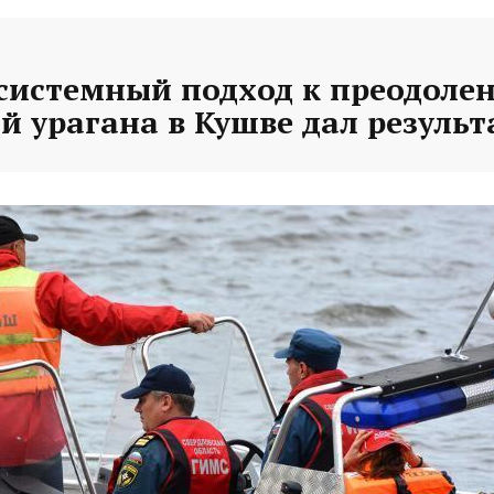
 системный подход к преодоле
й урагана в Кушве дал резуль