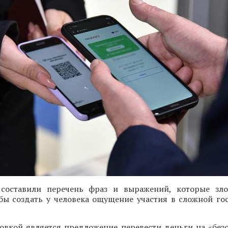
составили перечень фраз и выражений, которые зл
обы создать у человека ощущение участия в сложной го
овкой является предложение перевести деньги на «безо