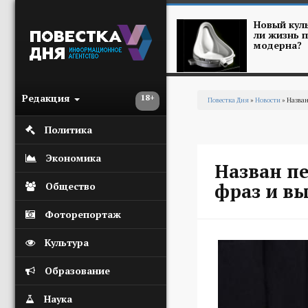
Перейти к основному содержанию
Новый куль
ли жизнь п
модерна?
Редакция
18+
Повестка Дня
»
Новости
» Назван
Вы здесь
Политика
Экономика
Назван п
фраз и в
Общество
Фоторепортаж
Культура
Образование
Наука