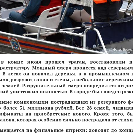
 в конце июня прошел ураган, восстановили п
раструктуру. Мощный смерч пронесся над северны
. В лесах он повалил деревья, а в промышленном 
ов, разрушил окна и стены, а небольшие деревянны
с землей. Разрушительный смерч повредил сотни дом
ний уничтожил полностью. В городе был введен реж
дные компенсации пострадавшим из резервного ф
 более 31 миллиона рублей. Все 28 семей, лишив
ификаты на приобретение нового. Кроме того, б
Чкалова, которая особенно сильно пострадала от стихи
смещается на финальные штрихи: доводят до конц