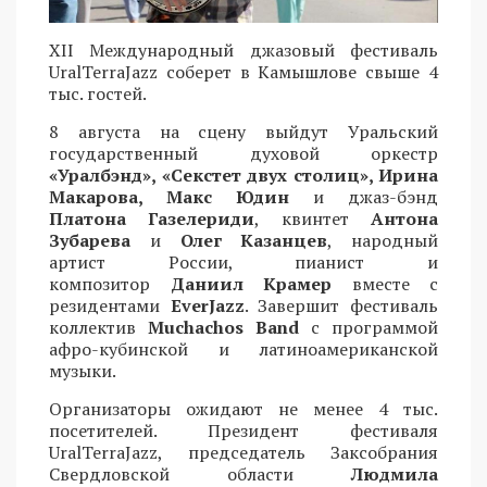
XII Международный джазовый фестиваль
UralTerraJazz соберет в Камышлове свыше 4
тыс. гостей.
8 августа на сцену выйдут Уральский
государственный духовой оркестр
«Уралбэнд», «Секстет двух столиц», Ирина
Макарова, Макс Юдин
и джаз-бэнд
Платона Газелериди
, квинтет
Антона
Зубарева
и
Олег Казанцев
, народный
артист России, пианист и
композитор
Даниил Крамер
вместе с
резидентами
EverJazz
. Завершит фестиваль
коллектив
Muchachos Band
с программой
афро-кубинской и латиноамериканской
музыки.
Организаторы ожидают не менее 4 тыс.
посетителей. Президент фестиваля
UralTerraJazz, председатель Заксобрания
Свердловской области
Людмила