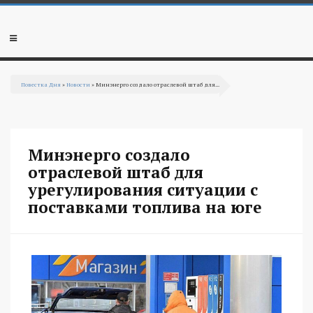
Перейти к основному содержанию
Мобильное
меню
Повестка Дня
»
Новости
» Минэнерго создало отраслевой штаб для...
Вы здесь
Минэнерго создало
отраслевой штаб для
урегулирования ситуации с
поставками топлива на юге