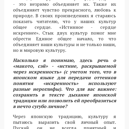
- это незримо объединяет их. Также их
объединяет чувство прекрасного, любовь к
природе. В своих произведениях я стараюсь
показать читателю, что у наших культур
общее сердце. «Истинное - сердце
искреннее». Стык двух культур помог мне
обрести Единое общее начало, то что
объединяет наши культуры и не только наши,
но и мировую культуру.
Насколько я понимаю, здесь речь о
«макото, сэй» - «истине, раскрываемой
через искренность» (с учетом того, что в
японском языке для передачи оттенков
понятия «искренность» используют
разные иероглифы). Что для вас важнее:
сохранить в тексте дыхание японской
традиции или позволить ей преобразиться
в нечто сугубо личное?
Через японскую традицию, культуру я
пытаюсь выразить свой личный опыт.
Пускай, он не всегда приятный и