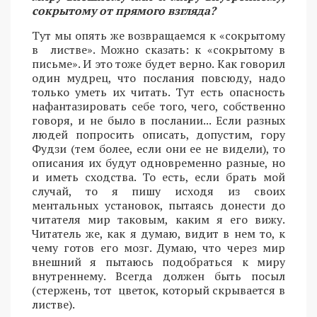
сокрытому от прямого взгляда?
Тут мы опять же возвращаемся к «сокрытому
в листве». Можно сказать: к «сокрытому в
письме». И это тоже будет верно. Как говорил
один мудрец, что послания повсюду, надо
только уметь их читать. Тут есть опасность
нафантазировать себе того, чего, собственно
говоря, и не было в послании... Если разных
людей попросить описать, допустим, гору
Фудзи (тем более, если они ее не видели), то
описания их будут одновременно разные, но
и иметь сходства. То есть, если брать мой
случай, то я пишу исходя из своих
ментальных установок, пытаясь донести до
читателя мир таковым, каким я его вижу.
Читатель же, как я думаю, видит в нем то, к
чему готов его мозг. Думаю, что через мир
внешний я пытаюсь подобраться к миру
внутреннему. Всегда должен быть посыл
(стержень, тот цветок, который скрывается в
листве).