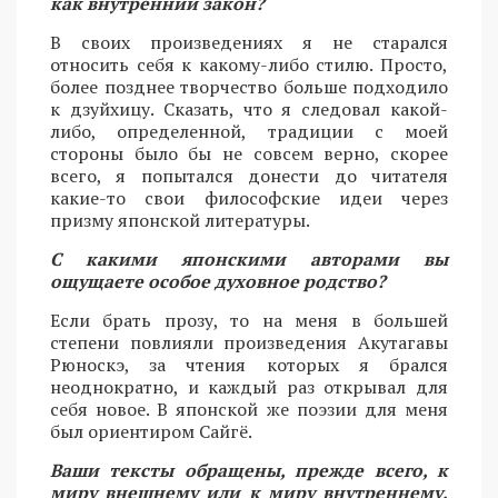
как внутренний закон?
В своих произведениях я не старался
относить себя к какому-либо стилю. Просто,
более позднее творчество больше подходило
к дзуйхицу. Сказать, что я следовал какой-
либо, определенной, традиции с моей
стороны было бы не совсем верно, скорее
всего, я попытался донести до читателя
какие-то свои философские идеи через
призму японской литературы.
С какими японскими авторами вы
ощущаете особое духовное родство?
Если брать прозу, то на меня в большей
степени повлияли произведения Акутагавы
Рюноскэ, за чтения которых я брался
неоднократно, и каждый раз открывал для
себя новое. В японской же поэзии для меня
был ориентиром Сайгё.
Ваши тексты обращены, прежде всего, к
миру внешнему или к миру внутреннему,