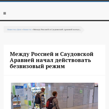
Перейти к основному содержанию
Мобильное
меню
Повестка Дня
»
Новости
» Между Россией и Саудовской Аравией начал...
Вы здесь
Между Россией и Саудовской
Аравией начал действовать
безвизовый режим