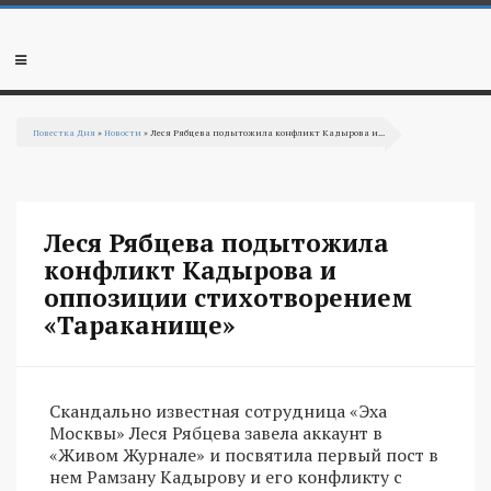
Перейти к основному содержанию
Мобильное
меню
Повестка Дня
»
Новости
» Леся Рябцева подытожила конфликт Кадырова и...
Вы здесь
Леся Рябцева подытожила
конфликт Кадырова и
оппозиции стихотворением
«Тараканище»
Скандально известная сотрудница «Эха
Москвы» Леся Рябцева завела аккаунт в
«Живом Журнале» и посвятила первый пост в
нем Рамзану Кадырову и его конфликту с