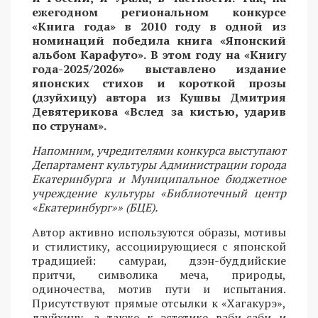
ежегодном региональном конкурсе
«Книга года» в 2010 году в одной из
номинаций победила книга «Японский
альбом Карафуто». В этом году на «Книгу
года-2025/2026» выставлено издание
японских стихов и короткой прозы
(дзуйхицу) автора из Кушвы Дмитрия
Девятерикова «Вслед за кистью, ударив
по струнам».
Напомним, учредителями конкурса выступают
Департамент культуры Администрации города
Екатеринбурга и Муниципальное бюджетное
учреждение культуры «Библиотечный центр
«Екатеринбург»» (БЦЕ).
Автор активно используются образы, мотивы
и стилистику, ассоциирующиеся с японской
традицией: самураи, дзэн-буддийские
притчи, символика меча, природы,
одиночества, мотив пути и испытания.
Присутствуют прямые отсылки к «Хагакурэ»,
дзуйхицу, а также к эстетике ваби-саби и