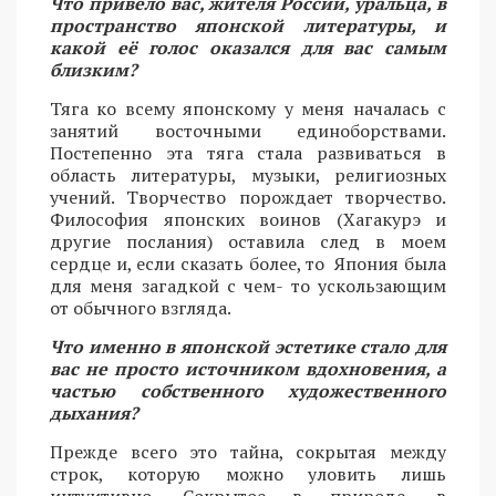
Что привело вас, жителя России, уральца, в
пространство японской литературы, и
какой её голос оказался для вас самым
близким?
Тяга ко всему японскому у меня началась с
занятий восточными единоборствами.
Постепенно эта тяга стала развиваться в
область литературы, музыки, религиозных
учений. Творчество порождает творчество.
Философия японских воинов (Хагакурэ и
другие послания) оставила след в моем
сердце и, если сказать более, то Япония была
для меня загадкой с чем- то ускользающим
от обычного взгляда.
Что именно в японской эстетике стало для
вас не просто источником вдохновения, а
частью собственного художественного
дыхания?
Прежде всего это тайна, сокрытая между
строк, которую можно уловить лишь
интуитивно. Сокрытое в природе, в