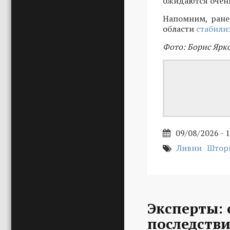
ожидаются очен
Напомним, ране
области
стабили
Фото: Борис Ярк
09/08/2026 - 
Ливни
Штор
Эксперты:
последстви