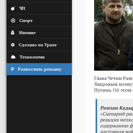
ЧП
Спорт
Мнение
Сделано на Урале
Технологии
Разместить рекламу
Глава Чечни Рам
Лавровым возму
Путина. Об этом 
Рамзан Кады
«Сценарий рас
реакция мелко
содержанию фи
настоящая вой