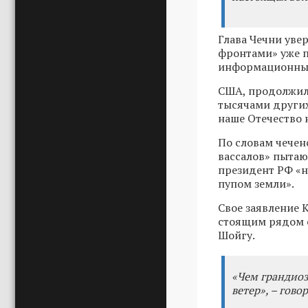
Глава Чечни увер
фронтами» уже п
информационные 
США, продолжил 
тысячами других
наше Отечество 
По словам чечен
вассалов» пытают
президент РФ «н
пупом земли».
Свое заявление 
стоящим рядом с
Шойгу.
«Чем грандиоз
ветер», – гово