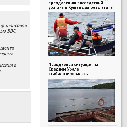
преодолению последствий
урагана в Кушве дал результаты
и финансовой
вью BBC
идента
разом»
Паводковая ситуация на
нения в
Среднем Урале
к
стабилизировалась