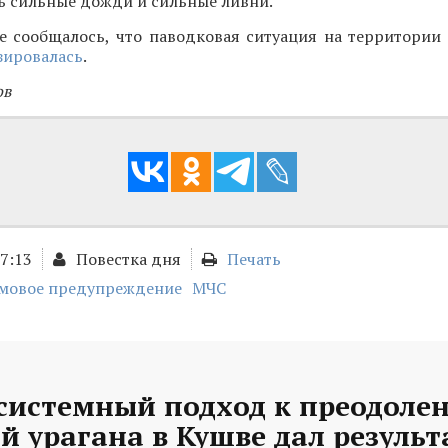
ь сильные дожди и сильные ливни.
е сообщалось, что паводковая ситуация на территории
зировалась
.
ов
17:13
Повестка дня
Печать
мовое предупреждение
МЧС
 системный подход к преодоле
й урагана в Кушве дал резуль