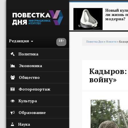
Перейти к основному содержанию
Новый куль
ли жизнь п
модерна?
Редакция
18+
Повестка Дня
»
Новости
» Кадыр
Вы здесь
Политика
Экономика
Кадыров:
войну»
Общество
Фоторепортаж
Культура
Образование
Наука