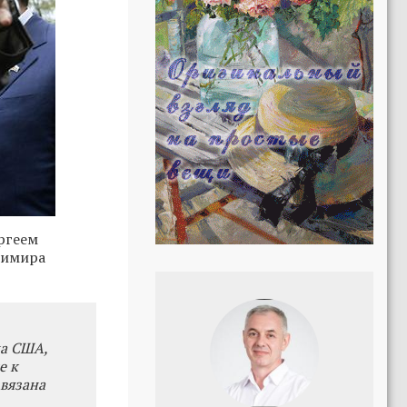
ргеем
димира
на США,
е к
звязана