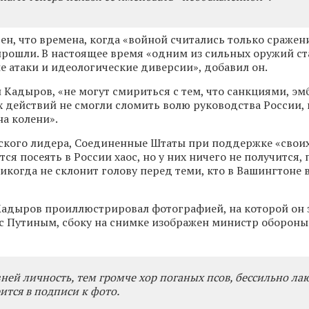
ен, что времена, когда «войной считались только сражен
рошли. В настоящее время «одним из сильных оружий ст
атаки и идеологические диверсии», добавил он.
Кадыров, «не могут смириться с тем, что санкциями, эмб
 действий не смогли сломить волю руководства России, 
на колени».
ского лидера, Соединенные Штаты при поддержке «свои
ся посеять в России хаос, но у них ничего не получится, 
икогда не склонит голову перед теми, кто в Вашингтоне 
Кадыров проиллюстрировал фотографией, на которой он 
 Путиным, сбоку на снимке изображен министр обороны
ней личность, тем громче хор поганых псов, бессильно л
рится в подписи к фото.