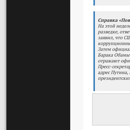
Справка «Пов
На этой недел
разведке, отв
заявил, что С
коррупционны
Затем официа
Барака Обамы
отражают офи
Пресс-секрета
адрес Путина,
президентским