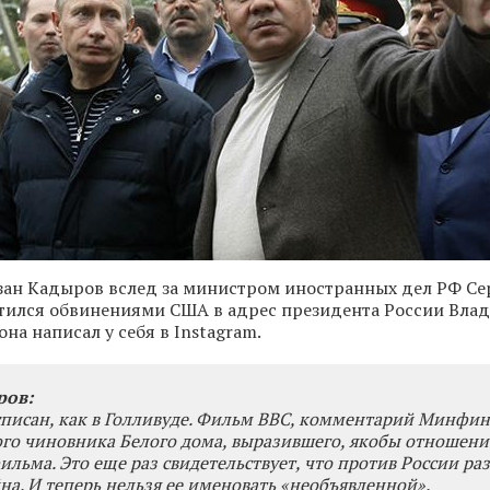
зан Кадыров вслед за министром иностранных дел РФ Се
тился обвинениями США в адрес президента России Вла
она написал у себя в Instagram.
ров:
писан, как в Голливуде. Фильм BBC, комментарий Минфи
го чиновника Белого дома, выразившего, якобы отношени
льма. Это еще раз свидетельствует, что против России ра
на. И теперь нельзя ее именовать «необъявленной».