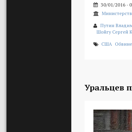
30/01/2016 - 
Министерств
Путин Влади
Шойгу Сергей 
США
Обвине
Уральцев 