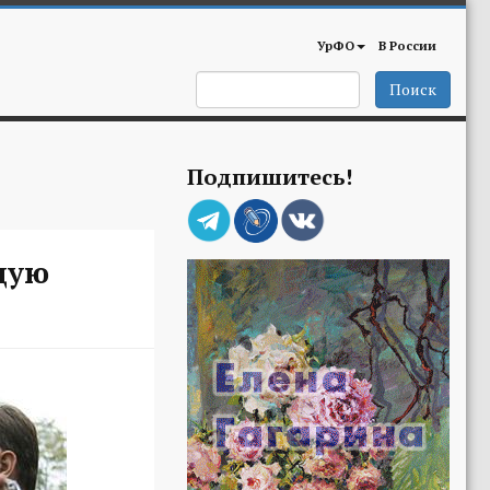
УрФО
В России
Поиск
Подпишитесь!
щую