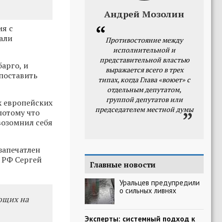
Андрей Мозолин
ия с
али
Противостояние между
исполнительной и
представительной властью
арго, и
выражается всего в трех
поставить
типах, когда Глава «воюет» с
отдельным депутатом,
группой депутатов или
х европейских
председателем местной думы
потому что
возомнил себя
запечатлен
 РФ Сергей
Главные новости
Уральцев предупредили
о сильных ливнях
ающих на
Эксперты: системный подход к