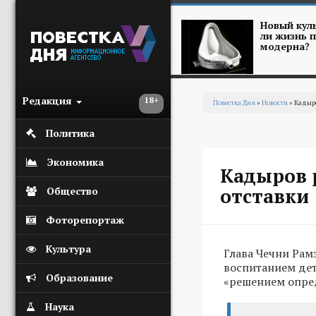
Перейти к основному содержанию
Новый куль
ли жизнь п
модерна?
Редакция
18+
Повестка Дня
»
Новости
» Кадыро
Вы здесь
Политика
Экономика
Кадыров р
отставки
Общество
Фоторепортаж
Культура
Глава Чечни Рамз
воспитанием дет
Образование
«решением опред
Наука