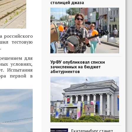
столицей джаза
а российского
шил тестовую
.
 решением для
УрФУ опубликовал списки
ных условиях,
зачисленных на бюджет
т. Испытания
абитуриентов
ора первой в
Екатеринбург станет