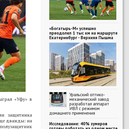
«Богатырь-М» успешно
преодолел 1 тыс км на маршруте
Екатеринбург - Верхняя Пышма
Уральский оптико-
ыграл «Уфу» в
механический завод
разработал аппарат
ИВЛ с режимом
домашнего применения
ми защитника
еще дважды: на
Исследование: 40% зумеров
 полузащитник
готовы работать на одном месте