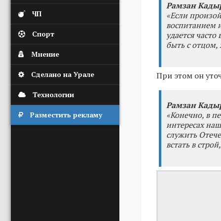
Рамзан Кады
ЧП
«Если произой
воспитанием и
Спорт
удается часто
быть с отцом, 
Мнение
Сделано на Урале
При этом он уто
Технологии
Рамзан Кады
«Конечно, в п
Разместить рекламу
интересах наше
служить Отече
встать в строй