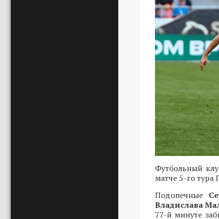
Футбольный клу
матче 5-го тура 
Подопечные
С
Владислава Ма
77-й минуте за