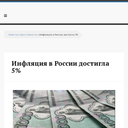
Перейти к основному содержанию
Мобильное
меню
Повестка Дня
»
Новости
» Инфляция в России достигла 5%
Вы здесь
Инфляция в России достигла
5%