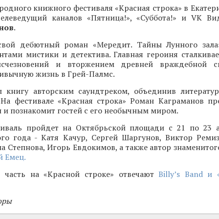
одного книжного фестиваля «Красная строка» в Екатери
 телеведущий каналов «Пятница!», «Суббота!» и VK Ви
нов
.
свой дебютный роман «Мередит. Тайны Лунного зала
нтами мистики и детектива. Главная героиня сталкивае
исчезновений и вторжением древней враждебной с
ивычную жизнь в Грей-Палмс.
 книгу авторским саундтреком, объединив литерату
 На фестивале «Красная строка» Роман Каграманов пр
и познакомит гостей с его необычным миром.
иваль пройдет на Октябрьской площади с 21 по 23 а
ого года - Катя Качур, Сергей Шаргунов, Виктор Ремиз
а Степнова, Игорь Евдокимов, а также автор знаменитог
 Емец.
 часть на «Красной строке» отвечают
Billy’s Band и
оры