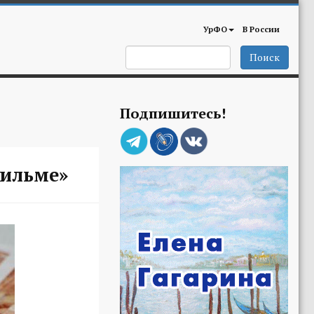
УрФО
В России
Поиск
Подпишитесь!
фильме»