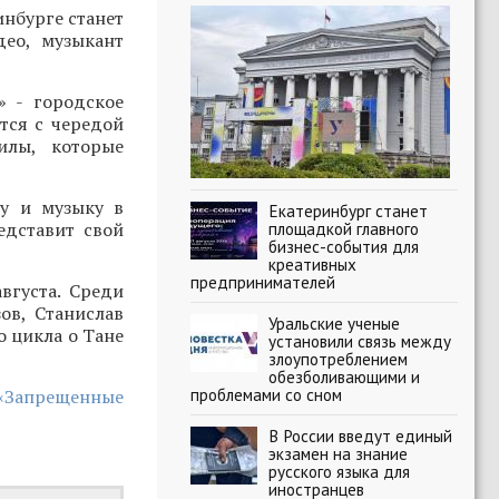
нбурге станет
део, музыкант
» - городское
тся с чередой
илы, которые
ру и музыку в
Екатеринбург станет
едставит свой
площадкой главного
бизнес-события для
креативных
предпринимателей
вгуста. Среди
ов, Станислав
Уральские ученые
о цикла о Тане
установили связь между
злоупотреблением
обезболивающими и
проблемами со сном
 «Запрещенные
В России введут единый
экзамен на знание
русского языка для
иностранцев