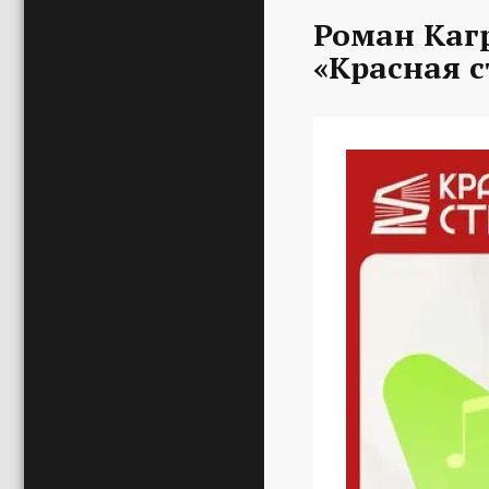
Роман Каг
«Красная с