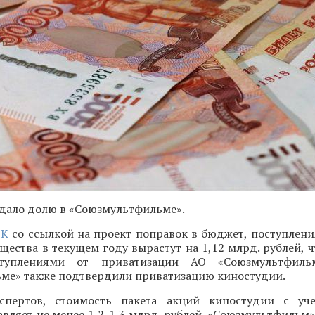
одало долю в «Союзмультфильме».
БК
со ссылкой на проект поправок в бюджет, поступлени
ества в текущем году вырастут на 1,12 млрд. рублей, 
ступлениями от приватизации АО «Союзмультфиль
ме» также подтвердили приватизацию киностудии.
спертов, стоимость пакета акций киностудии с уч
авляет не менее 1,2-1,3 млрд. рублей. «Союзмультфильм»