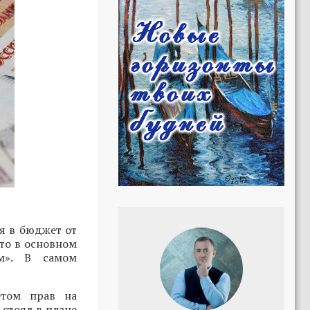
я в бюджет от
что в основном
м». В самом
етом прав на
 стоял в плане