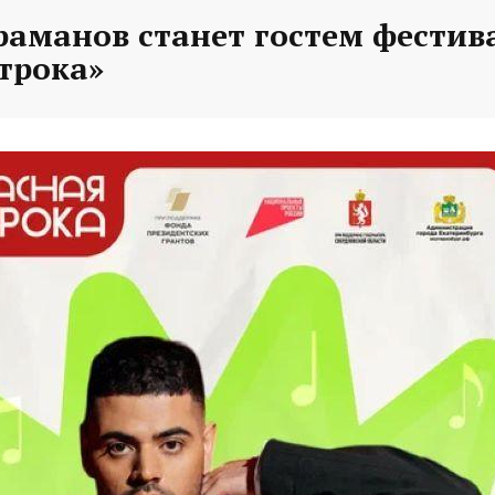
раманов станет гостем фестив
трока»