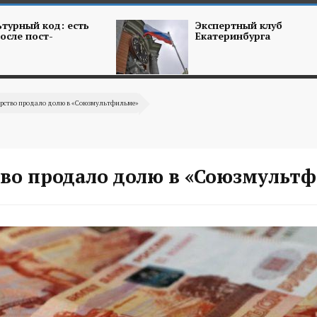
турный код: есть
Экспертный клуб
осле пост-
Екатеринбурга
арство продало долю в «Союзмультфильме»
тво продало долю в «Союзмульт