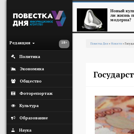
Перейти к основному содержанию
Новый куль
ли жизнь п
модерна?
Редакция
18+
Повестка Дня
»
Новости
» Госуд
Вы здесь
Политика
Экономика
Государс
Общество
Фоторепортаж
Культура
Образование
Наука