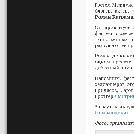
Гостем Междунар
блогер, актер,
Роман Каграма
Он презентует 
фэнтези с элеме
таинственных 
разрушают ее пр
Роман дополнил
одном проекте.
дебютный роман 
Напомним, фест
хедлайнеров эт
Гридасов, Марин
Гроттер
Дмитрий
За музыкальную
барабанщики»
.
Фото: организат