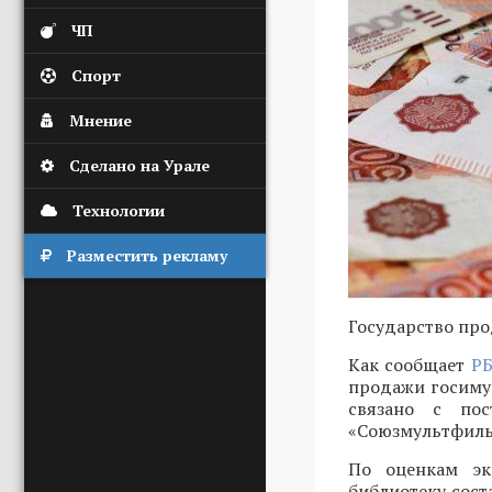
ЧП
Спорт
Мнение
Сделано на Урале
Технологии
Разместить рекламу
Государство пр
Как сообщает
Р
продажи госимущ
связано с по
«Союзмультфиль
По оценкам эк
библиотеку сост