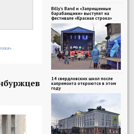
Billy’s Band и «Запрещенные
барабанщики» выступят на
фестивале «Красная строка»
рока»
14 свердловских школ после
нбуржцев
капремонта откроются в этом
году