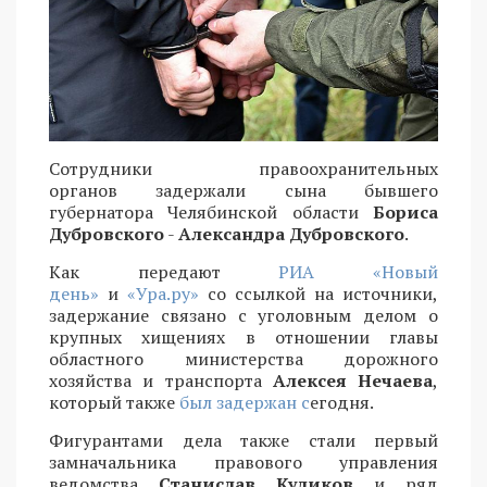
Сотрудники правоохранительных
органов задержали сына бывшего
губернатора Челябинской области
Бориса
Дубровского
-
Александра Дубровского
.
Как передают
РИА «Новый
день»
и
«Ура.ру»
со ссылкой на источники,
задержание связано с уголовным делом о
крупных хищениях в отношении главы
областного министерства дорожного
хозяйства и транспорта
Алексея Нечаева
,
который также
был задержан с
егодня.
Фигурантами дела также стали первый
замначальника правового управления
ведомства
Станислав Куликов
и ряд