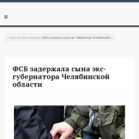
Перейти к основному содержанию
Мобильное
меню
Повестка Дня
»
Новости
» ФСБ задержала сына экс-губернатора Челябинской...
Вы здесь
ФСБ задержала сына экс-
губернатора Челябинской
области