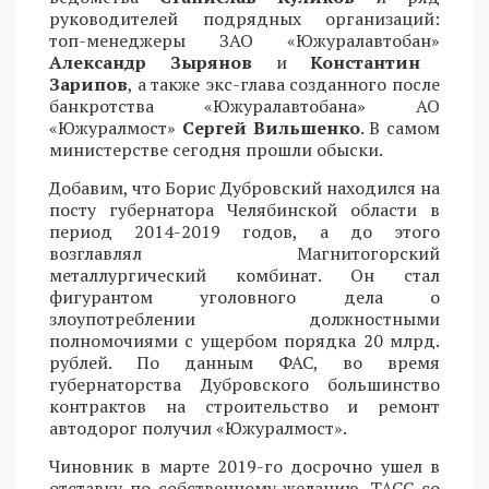
руководителей подрядных организаций:
топ-менеджеры ЗАО «Южуралавтобан»
Александр Зырянов
и
Константин
Зарипов
, а также экс-глава созданного после
банкротства «Южуралавтобана» АО
«Южуралмост»
Сергей Вильшенко
. В самом
министерстве сегодня прошли обыски.
Добавим, что Борис Дубровский находился на
посту губернатора Челябинской области в
период 2014-2019 годов, а до этого
возглавлял Магнитогорский
металлургический комбинат. Он стал
фигурантом уголовного дела о
злоупотреблении должностными
полномочиями с ущербом порядка 20 млрд.
рублей. По данным ФАС, во время
губернаторства Дубровского большинство
контрактов на строительство и ремонт
автодорог получил «Южуралмост».
Чиновник в марте 2019-го досрочно ушел в
отставку по собственному желанию. ТАСС со