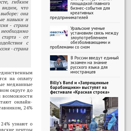
сте, гибким
площадкой главного
 видим, что
бизнес-события для
креативных
выборе: она
предпринимателей
ные навыки и
ия - страна
Уральские ученые
о необходимо
установили связь между
старта - от
злоупотреблением
обезболивающими и
одействия с
проблемами со сном
сия - страна
В России введут единый
экзамен на знание
русского языка для
иностранцев
динственным
ся на оплату
Billy’s Band и «Запрещенные
ные медианные
барабанщики» выступят на
ном округе до
фестивале «Красная строка»
и возможности
итают онлайн-
ставником, 24%
 24% узнают о
зовские центры