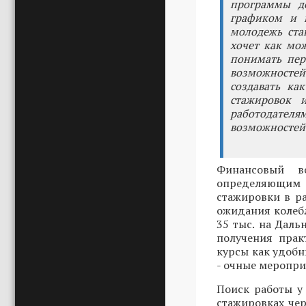
программы до
графиком и 
молодежь ста
хочет как мо
понимать пер
возможностей»
создавать ка
стажировок 
работодателям
возможностей»
Финансовый в
определяющим ф
стажировки в р
ожидания колебл
35 тыс. на Дал
получения прак
курсы как удобн
- очные меропри
Поиск работы у
стажировках чер