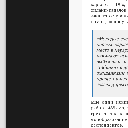
карьеры - 19%,
онлайн-каналов
зависит от уров
помощью популяр
«Молодые спе
первых карье
место в иерар
начинают иск
выйти на рыно
стабильный до
ожиданиями м
проще привле
сказал директ
Еще один важны
работа. 48% мол
трех часов в 
допобразование 
респондентов,