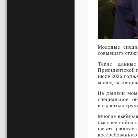
Молодые специ
совмещать стажи
Такие данные
Президентской 
июле 2026 года.
молодых специали
На данный моме
специальное о
возрастная груп
Многие выбирают
быстрее войти 
начать работать
востребованную