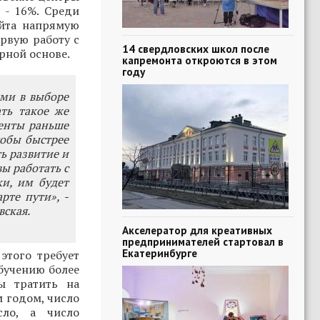
 - 16%. Среди
айта напрямую
ервую работу с
14 свердловских школ после
рной основе.
капремонта откроются в этом
году
ми в выборе
ть такое же
денты раньше
обы быстрее
ь развитие и
ы работать с
и, им будет
рте пути», -
ская.
Акселератор для креативных
предпринимателей стартовал в
Екатеринбурге
этого требует
бучению более
ы тратить на
м годом, число
сло, а число