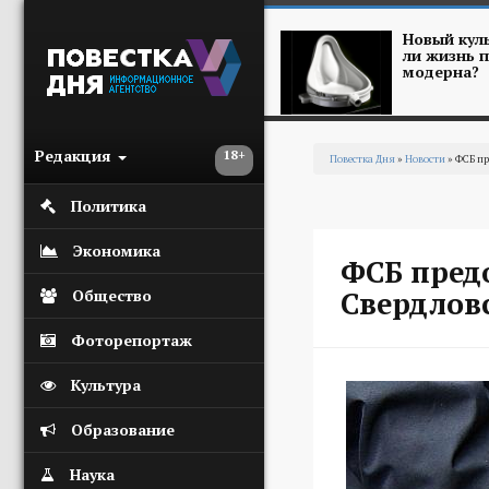
Перейти к основному содержанию
Новый куль
ли жизнь п
модерна?
Редакция
18+
Повестка Дня
»
Новости
» ФСБ пр
Вы здесь
Политика
Экономика
ФСБ предо
Свердлов
Общество
Фоторепортаж
Культура
Образование
Наука