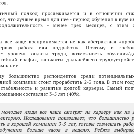
ов.
тичный подход прослеживается и в отношении ста
ют, что лучшее время для нее - период обучения в вузе и
родолжительность - менее трех месяцев, с этим 
а все чаще воспринимается не как абстрактная «проба
первая работа или подработка. Поэтому и требо
ие: уровень оплаты труда, возможность обучения/д
 гибкий график, варианты дальнейшего трудоустройс
омпании.
у большинство респондентов среди потенциальных
одной компании стоит проработать 2-3 года. В этом го
 стабильность и развитие долгой карьеры. Самый по
омпании составляет 3-5 лет (40%).
 молодые люди все чаще смотрят на карьеру как на 
екторию. Исследование показывает, что большинство р
ть в хорошей компании 3-5 лет, готовы совмещать рабо
ообучению больше часов в неделю. Ребята выбираю