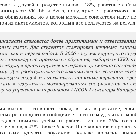
 советы друзей и родственников - 18%, работные сайты
 лидируют: VK, hh и Avito, популярность работного с
ня образования, но в целом молодые соискатели ищут п
ных инструментов, которыми все пользуются на регуля
циалисты становятся более практичными и ответственны
рных шагов. Для студентов стажировка начинает занима
хии, как и первая работа. В 2026 году мы видим, что сту
ать прикладные программы обучения, выбирают СПО, чт
к труда, и ориентируются на отрасли, где можно совмещат
ход. Для работодателей это важный сигнал: если они готов
олодых людей и выстраивать понятные карьерные трек
кать и удерживать мотивированных специалистов на ста
ор по управлению персоналом ANCOR Александра Бондарев
й вывод - готовность вкладываться в развитие, если 
одых респондентов сообщили, что готовы уделять самоо
неделю помимо учебы и работы. Из них 26% готов
4-6 часов, а 22% - более 6 часов. По сравнению с прошлы
 готовых уделять обучению больше времени выро