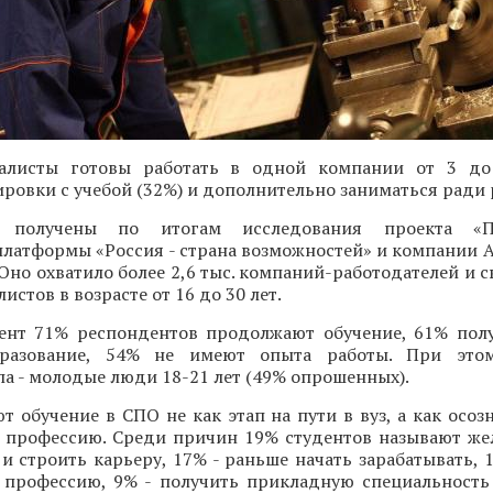
алисты готовы работать в одной компании от 3 до 
ровки с учебой (32%) и дополнительно заниматься ради 
 получены по итогам исследования проекта «Пр
платформы «Россия - страна возможностей» и компании 
 Оно охватило более 2,6 тыс. компаний-работодателей и с
стов в возрасте от 16 до 30 лет.
нт 71% респондентов продолжают обучение, 61% пол
бразование, 54% не имеют опыта работы. При это
па - молодые люди 18-21 лет (49% опрошенных).
 обучение в СПО не как этап на пути в вуз, а как осо
в профессию. Среди причин 19% студентов называют же
 и строить карьеру, 17% - раньше начать зарабатывать, 
 профессию, 9% - получить прикладную специальность