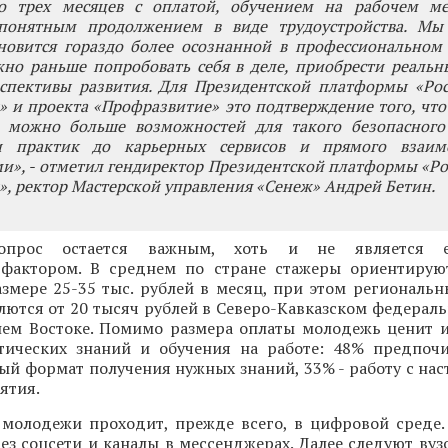
 трех месяцев с оплатой, обучением на рабочем ме
понятным продолжением в виде трудоустройства. Мы
новится гораздо более осознанной в профессиональном 
жно раньше попробовать себя в деле, приобрести реаль
спективы развития. Для Президентской платформы «Росс
 и проекта «Профразвитие» это подтверждение того, чт
к можно больше возможностей для такого безопасного 
и практик до карьерных сервисов и прямого взаим
и», - отметил гендиректор Президентской платформы «Рос
, ректор Мастерской управления «Сенеж» Андрей Бетин.
опрос остается важным, хоть и не является е
актором. В среднем по стране стажеры ориентируют
азмере 25-35 тыс. рублей в месяц, при этом региональ
ются от 20 тысяч рублей в Северо-Кавказском федераль
ьнем Востоке. Помимо размера оплаты молодежь ценит 
тических знаний и обучения на работе: 48% предпоч
ый формат получения нужных знаний, 33% - работу с на
ятия.
 молодежи проходит, прежде всего, в цифровой среде.
ез соцсети и каналы в мессенджерах. Далее следуют ву