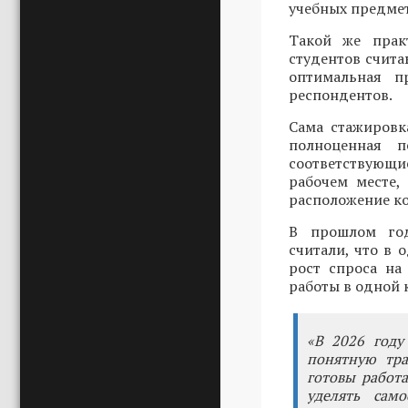
учебных предмет
Такой же прак
студентов счита
оптимальная п
респондентов.
Сама стажировк
полноценная 
соответствующ
рабочем месте,
расположение к
В прошлом год
считали, что в 
рост спроса на
работы в одной к
«В 2026 году
понятную тра
готовы работа
уделять сам