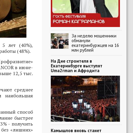
За неделю мошенники
обманули
5 лет (40%),
екатеринбуржцев на 16
млн рублей
работы (48%).
На Дне строителя в
офразвитие»
Екатеринбурге выступят
ANCOR в июне-
Uma2rman и Афродита
выше 12,5 тыс.
учают среднее
м наибольшая
знанный способ
лание быстрее
13% - получить
 без «лишних»
Камышлов вновь станет