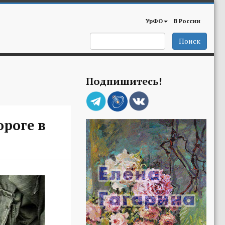
УрФО
В России
Поиск
Подпишитесь!
ороге в