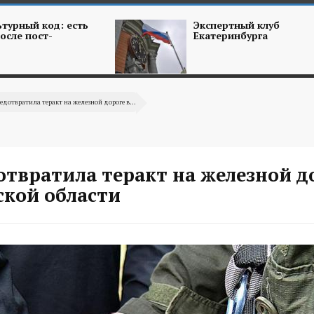
турный код: есть
Экспертный клуб
осле пост-
Екатеринбурга
едотвратила теракт на железной дороге в...
твратила теракт на железной д
ской области