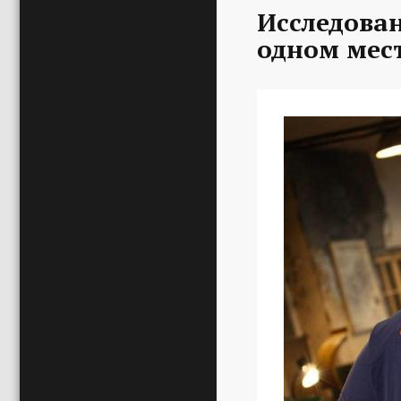
Исследован
одном мест