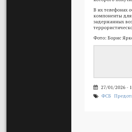
В их телефонах 
компоненты для 
задержанных воз
террористическо
Фото: Борис Ярк
27/01/2026 - 
ФСБ
Предот