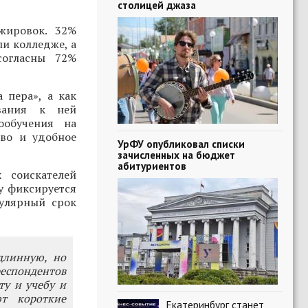
столицей джаза
жировок. 32%
ли колледже, а
согласны 72%
 пера», а как
вания к ней
ообучения на
тво и удобное
УрФУ опубликовал списки
зачисленных на бюджет
абитуриентов
 соискателей
ду фиксируется
пулярный срок
длинную, но
еспондентов
ту и учебу и
т короткие
Екатеринбург станет