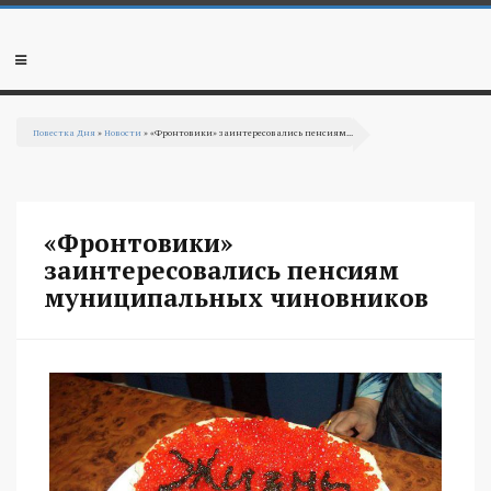
Перейти к основному содержанию
Мобильное
меню
Повестка Дня
»
Новости
» «Фронтовики» заинтересовались пенсиям...
Вы здесь
«Фронтовики»
заинтересовались пенсиям
муниципальных чиновников