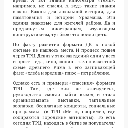
время. А вот здание кинотеатра «Темп»,
например, не спасли. А ведь такие здания
важны. Важны для локальной истории, для
памятования и истории Уралмаша. Эти
здания знаковые для жителей района. Да и
продвинутым иностранцам, изучающим
конструктивизм, тут было что посмотреть.
По факту развития формата ДК в новой
системе не нашлось места. И процесс пошел
через ТРЦ. Девиз у этих заведений един у всех
и прост – еда, кино, шопинг, т.е. по известной
схеме древнего Рима в его загнивающей
фазе: «хлеба и зрелищ» плюс – потребление.
Однако есть и примеры «спасения» формата
ТРЦ. Там, где они не «загнулись»,
руководство смогло найти выход и стало
организовывать выставки, тактильные
зоопарки, бесплатные концерты, социальные
программы (в ТРЦ «Мега», например, где
собираются городские активисты). То есть
сегодня ТРЦ, находясь в битве за покупателя/