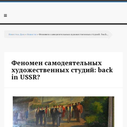
Перейти к основному содержанию
Мобильное
меню
Повестка Дня
»
Новости
» Феномен самодеятельных художественных студий: back...
Вы здесь
Феномен самодеятельных
художественных студий: back
in USSR?