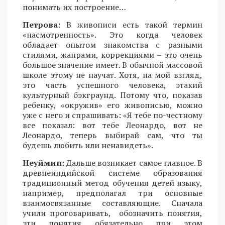
понимать их построение…
Петрова:
В живописи есть такой термин
«насмотренность». Это когда человек
обладает опытом знакомства с разными
стилями, жанрами, коррекциями – это очень
большое значение имеет. В обычной массовой
школе этому не научат. Хотя, на мой взгляд,
это часть успешного человека, этакий
культурный бэкграунд. Потому что, показав
ребенку, «окружив» его живописью, можно
уже с него и спрашивать: «Я тебе по-честному
все показал: вот тебе Леонардо, вот не
Леонардо, теперь выбирай сам, что ты
будешь любить или ненавидеть».
Неуймин:
Дальше возникает самое главное. В
древнеиндийской системе образования
традиционный метод обучения детей языку,
например, предполагал три основные
взаимосвязанные составляющие. Сначала
учили проговаривать, обозначить понятия,
эти понятия обязательно при этом