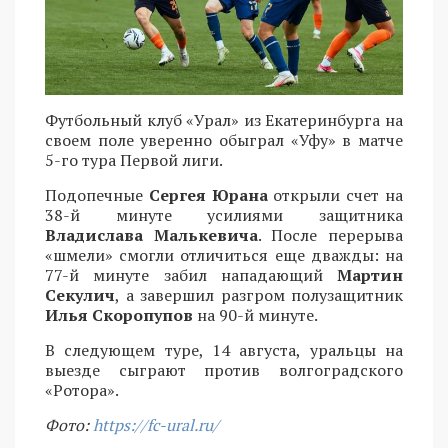
Футбольный клуб «Урал» из Екатеринбурга на
своем поле уверенно обыграл «Уфу» в матче
5-го тура Первой лиги.
Подопечные
Сергея Юрана
открыли счет на
38-й минуте усилиями защитника
Владислава Малькевича
. После перерыва
«шмели» смогли отличиться еще дважды: на
77-й минуте забил нападающий
Мартин
Секулич
, а завершил разгром полузащитник
Илья Скоропупов
на 90-й минуте.
В следующем туре, 14 августа, уральцы на
выезде сыграют против волгоградского
«Ротора».
Фото:
https://fc-ural.ru/