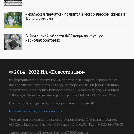
«Уральская перчатка» появится в Историческом сквере в
День строителя
В Курганской области ФСБ накрыла крупную
нарколабораторию
© 2014 - 2022 ИА «Повестка дня»
Информационное агентство «Повестка дня» зарегистрировано в
Федеральной службе по надзору в сфере связи, информационных
технологий и массовых коммуникаций (Роскомнадзор) 30 октября
2014 года. Свидетельство о регистрации СМИ ИА № ФС77-59739
Настоящий ресурс может содержать материалы 18+
Политика конфиденциальности
Учредитель и главный редактор: Ярков Борис Степанович Адрес:
620026 г. Екатеринбург, ул. К. Маркса, 12., оф.31. Тел.: 8-922-144-78-53
адрес электронной почты: fantom7759@mail.ru