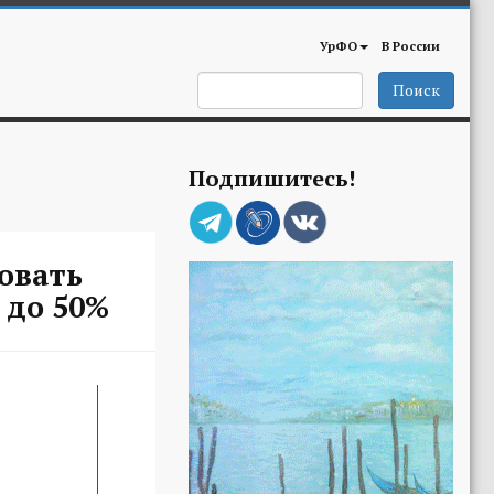
УрФО
В России
Поиск
Подпишитесь!
вовать
 до 50%