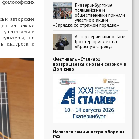
 философских
Екатеринбургские
полицейские и
общественники приняли
 чьи авторские
участие в акции
дят за рамки
«Зарядка со стражем порядка»
 с учениками и
Автор серии книг о Тане
 культуры, но
Гроттер приедет на
ь интереса и
«Красную строку»
Фестиваль «Сталкер»
возвращается с новым сезоном в
Дом кино
Назначен замминистра обороны
РФ