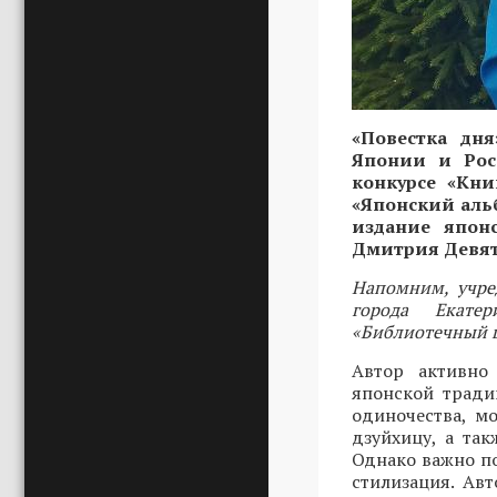
«Повестка дня
Японии и Росс
конкурсе «Кни
«Японский альб
издание япон
Дмитрия Девяте
Напомним, учре
города Екате
«Библиотечный ц
Автор активно
японской тради
одиночества, м
дзуйхицу, а та
Однако важно по
стилизация. Ав