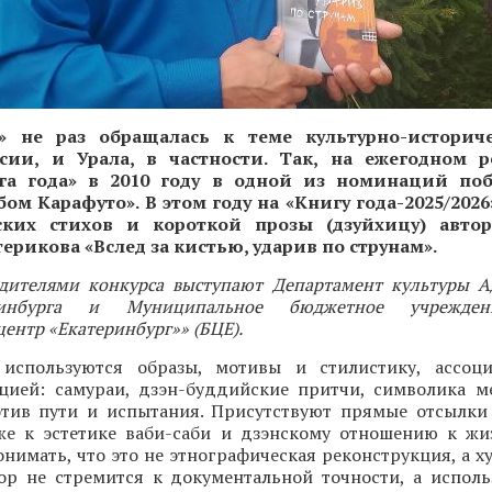
» не раз обращалась к теме культурно-историч
ии, и Урала, в частности. Так, на ежегодном 
га года» в 2010 году в одной из номинаций по
ом Карафуто». В этом году на «Книгу года-2025/202
ских стихов и короткой прозы (дзуйхицу) авто
рикова «Вслед за кистью, ударив по струнам».
дителями конкурса выступают Департамент культуры 
ринбурга и Муниципальное бюджетное учрежден
ентр «Екатеринбург»» (БЦЕ).
 используются образы, мотивы и стилистику, ассоц
цией: самураи, дзэн-буддийские притчи, символика м
отив пути и испытания. Присутствуют прямые отсылки 
кже к эстетике ваби-саби и дзэнскому отношению к жи
нимать, что это не этнографическая реконструкция, а 
тор не стремится к документальной точности, а исполь