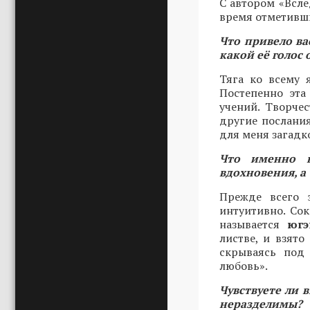
С автором «Всле
время отметивши
Что привело ва
какой её голос 
Тяга ко всему 
Постепенно эта
учений. Творче
другие послания
для меня загадк
Что именно в
вдохновения, а
Прежде всего 
интуитивно. Сок
называется
югэ
листве, и взято
скрываясь под 
любовь».
Чувствуете ли 
неразделимы?