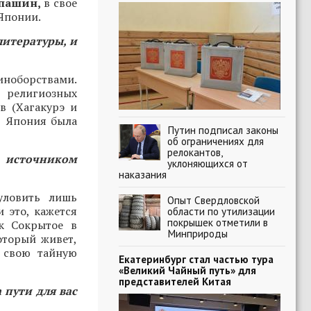
пашин,
в свое
Японии.
литературы, и
иноборствами.
, религиозных
в (Хагакурэ и
то Япония была
Путин подписал законы
об ограничениях для
релокантов,
 источником
уклоняющихся от
наказания
уловить лишь
Опыт Свердловской
 это, кажется
области по утилизации
покрышек отметили в
к Сокрытое в
Минприроды
оторый живет,
 свою тайную
Екатеринбург стал частью тура
«Великий Чайный путь» для
представителей Китая
 пути для вас