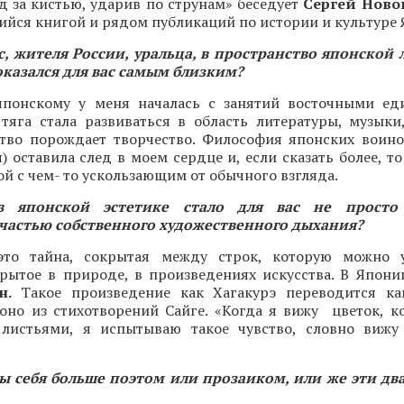
д за кистью, ударив по струнам» беседует
Сергей Ново
йся книгой и рядом публикаций по истории и культуре 
с, жителя России, уральца, в пространство японской 
оказался для вас самым близким?
японскому у меня началась с занятий восточными ед
 тяга стала развиваться в область литературы, музыки
ство порождает творчество. Философия японских воино
) оставила след в моем сердце и, если сказать более, 
ой с чем- то ускользающим от обычного взгляда.
 японской эстетике стало для вас не просто
 частью собственного художественного дыхания?
это тайна, сокрытая между строк, которую можно 
рытое в природе, в произведениях искусства. В Японии
н.
Такое произведение как Хагакурэ переводится ка
 оно из стихотворений Сайге. «Когда я вижу цветок, к
листьями, я испытываю такое чувство, словно вижу
вы себя больше поэтом или прозаиком, или же эти два