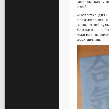
мотивы как уни
идей.
«Повестка дня»
размышления о
конкретной куль
близкими, выбо
«магия» японск
восхищения.