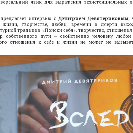
версальный язык для выражения экзистенциальных и
 предлагает интервью с
Дмитрием Девятериковым
,
 жизни, творчестве, любви, времени и смерти выхо
турной традиции. «Поиски себя», творчество, отношения
р собственного пути – свойственно человеку любой
ого отношения к себе и жизни не может не вызыват