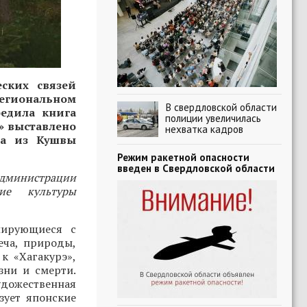
еских связей
региональном
В свердловской области
бедила книга
полиции увеличилась
6» выставлено
нехватка кадров
ра из Кушвы
Режим ракетной опасности
введен в Свердловской области
Администрации
ие культуры
иирующиеся с
еча, природы,
к «Хагакурэ»,
зни и смерти.
художественная
зует японские