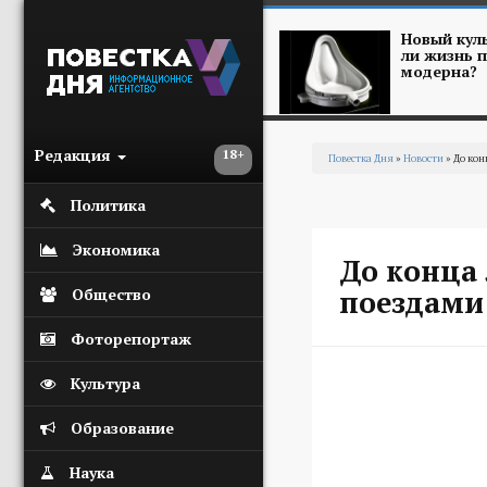
Перейти к основному содержанию
Новый куль
ли жизнь п
модерна?
Редакция
18+
Повестка Дня
»
Новости
» До кон
Вы здесь
Политика
Экономика
До конца 
поездами 
Общество
Фоторепортаж
Культура
Образование
Наука