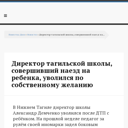
Перейти к основному содержанию
Мобильное
меню
Повестка Дня
»
Новости
» Директор тагильской школы, совершивший наезд на...
Вы здесь
Директор тагильской школы,
совершивший наезд на
ребенка, уволился по
собственному желанию
В Нижнем Тагиле директор школы
Александр Демченко уволился после ДТП с
ребёнком. На прошлой неделе педагог за
рулём своей иномарки задел боковым