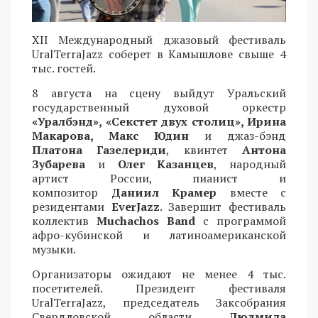
XII Международный джазовый фестиваль
UralTerraJazz соберет в Камышлове свыше 4
тыс. гостей.
8 августа на сцену выйдут Уральский
государственный духовой оркестр
«Уралбэнд», «Секстет двух столиц», Ирина
Макарова, Макс Юдин
и джаз-бэнд
Платона Газелериди
, квинтет
Антона
Зубарева
и
Олег Казанцев
, народный
артист России, пианист и
композитор
Даниил Крамер
вместе с
резидентами
EverJazz
. Завершит фестиваль
коллектив
Muchachos Band
с программой
афро-кубинской и латиноамериканской
музыки.
Организаторы ожидают не менее 4 тыс.
посетителей. Президент фестиваля
UralTerraJazz, председатель Заксобрания
Свердловской области
Людмила