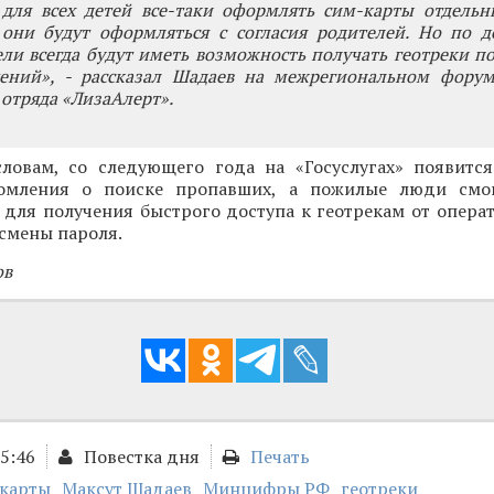
 для всех детей все-таки оформлять сим-карты отдельн
 они будут оформляться с согласия родителей. Но по д
ли всегда будут иметь возможность получать геотреки по
ений», - рассказал Шадаев на межрегиональном форум
 отряда «ЛизаАлерт».
словам, со следующего года на «Госуслугах» появитс
домления о поиске пропавших, а пожилые люди смог
для получения быстрого доступа к геотрекам от операт
смены пароля.
ов
15:46
Повестка дня
Печать
-карты
Максут Шадаев
Минцифры РФ
геотреки