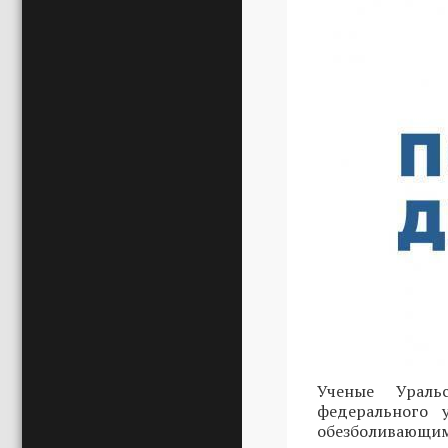
Ученые Ураль
федерального 
обезболивающими