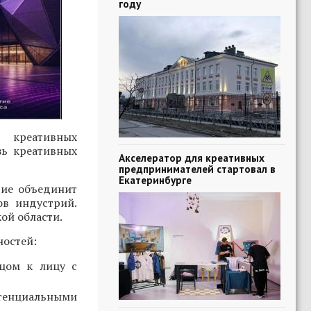
году
 креативных
зь креативных
Акселератор для креативных
предпринимателей стартовал в
Екатеринбурге
тие объединит
ов индустрий.
ой области.
ностей:
ицом к лицу с
тенциальными