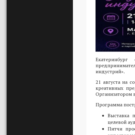
Екатеринбург
предпринимател
индустрий».
21 августа на 
креативных пре
Организатором в
Программа постр
Выставка 
целевой ау
Питчи про