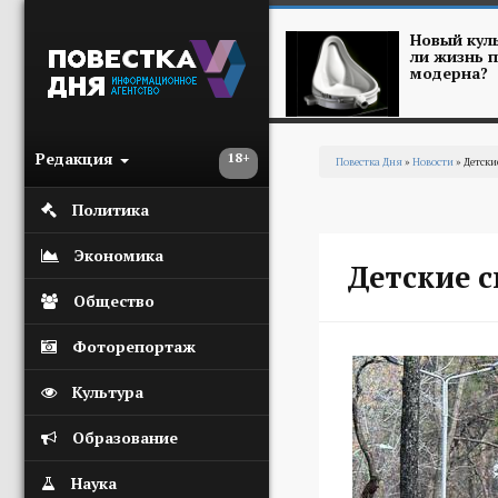
Перейти к основному содержанию
Новый куль
ли жизнь п
модерна?
Редакция
18+
Повестка Дня
»
Новости
» Детски
Вы здесь
Политика
Экономика
Детские с
Общество
Фоторепортаж
Культура
Образование
Наука