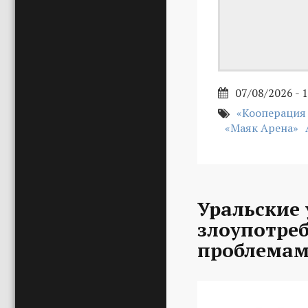
07/08/2026 - 
«Кооперация
«Маяк Арена»
Уральские 
злоупотре
проблемам