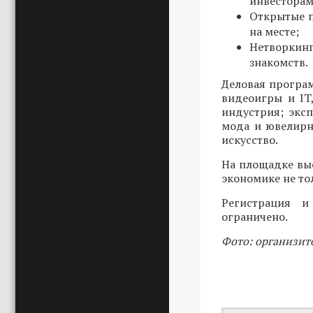
инвесторам
Открытые п
на месте;
Нетворкин
знакомств.
Деловая програ
видеоигры и IT
индустрия; эксп
мода и ювелирн
искусство.
На площадке вы
экономике не то
Регистрация 
ограничено.
Фото: организит