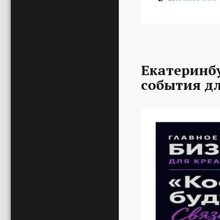
Екатеринбу
события д