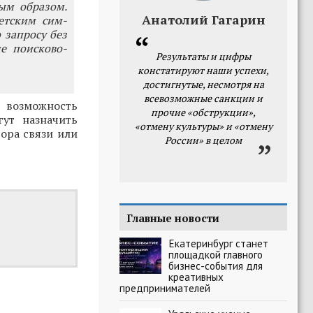
ым образом.
Анатолий Гагарин
етским сим-
 запросу без
е поисково-
Результаты и цифры
констатируют наши успехи,
достигнутые, несмотря на
всевозможные санкции и
я возможность
прочие «обструкции»,
ут назначить
«отмену культуры» и «отмену
ора связи или
России» в целом
Главные новости
Екатеринбург станет
площадкой главного
бизнес-события для
креативных
предпринимателей