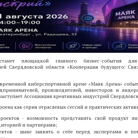
 станет площадкой главного бизнес-события для
ей Свердловской области «Кооперация будущего: Свя
современной киберспортивной арене «Маяк Арена» собы
дпринимателей, производителей, инвесторов и лидер
ыступает Ассоциация креативных индустрий Свердловск
оена как серия отраслевых сессий и практических актив
проектов - возможность представить свой продукт л
диторией и партнерами;
ектов - шанс заявить о себе перед экспертами и по