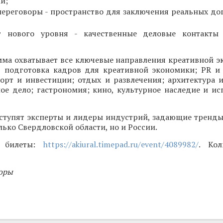
и;
ереговоры - пространство для заключения реальных до
г нового уровня - качественные деловые контакты 
мма охватывает все ключевые направления креативной э
, подготовка кадров для креативной экономики; PR и 
орт и инвестиции; отдых и развлечения; архитектура и
ое дело; гастрономия; кино, культурное наследие и ис
ступят эксперты и лидеры индустрий, задающие тренды
лько Свердловской области, но и России.
и билеты:
https://akiural.timepad.ru/event/4089982/
. Кол
оры