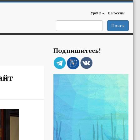
УрФО
В России
Поиск
Подпишитесь!
айт