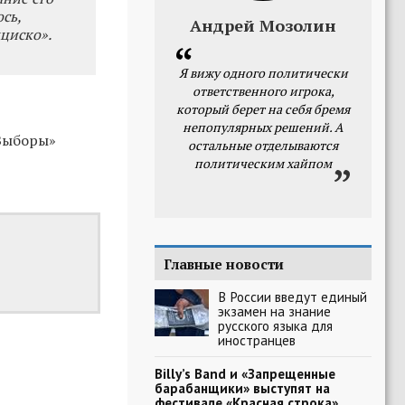
сь,
Андрей Мозолин
циско».
Я вижу одного политически
ответственного игрока,
который берет на себя бремя
непопулярных решений. А
«Выборы»
остальные отделываются
политическим хайпом
Главные новости
В России введут единый
экзамен на знание
русского языка для
иностранцев
Billy’s Band и «Запрещенные
барабанщики» выступят на
фестивале «Красная строка»