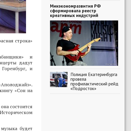
Минэкономразвития РФ
сформировала реестр
креативных индустрий
асная строка»
абанщики» и
онцерты дадут
 Горенбург, и
Полиция Екатеринбурга
провела
профилактический рейд
 «Аполоджайз».
«Подросток»
книгу «Сон на
 она состоится
в Историческом
 музыка будет