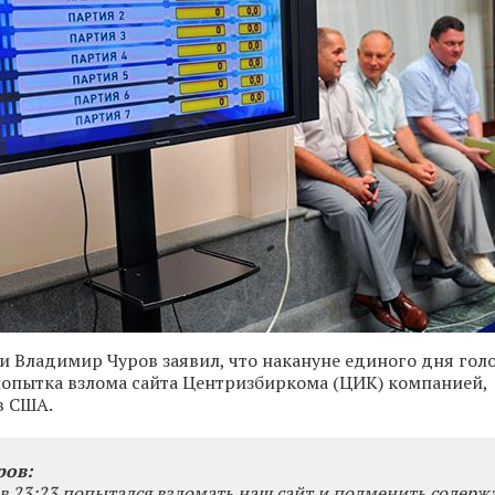
и Владимир Чуров заявил, что накануне единого дня гол
опытка взлома сайта Центризбиркома (ЦИК) компанией,
в США.
ров:
 в 23:23 попытался взломать наш сайт и подменить содерж