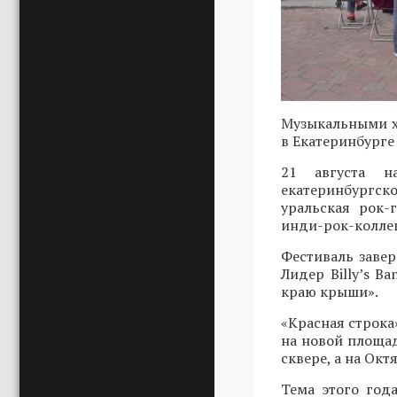
Музыкальными х
в Екатеринбурге
21 августа н
екатеринбургск
уральская рок-
инди-рок-коллек
Фестиваль завер
Лидер Billy’s B
краю крыши».
«Красная строка»
на новой площад
сквере, а на Ок
Тема этого год