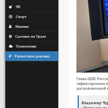
ЧП
Спорт
Мнение
Сделано на Урале
Технологии
Разместить рекламу
Глава ЦИК Росси
зафиксирована п
расположенной 
Владимир Чу
«Вчера кто-то