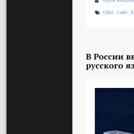
Чуров Владим
США
Сайт
Х
В России в
русского я