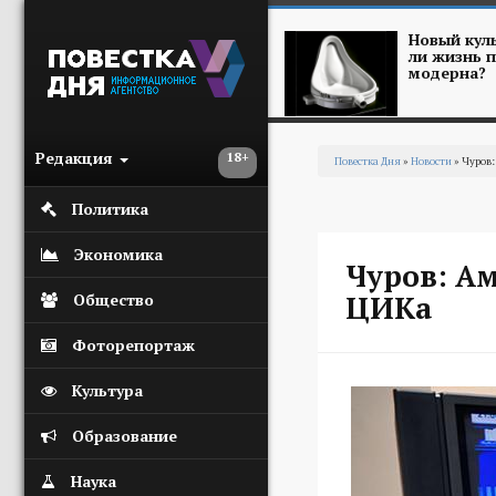
Перейти к основному содержанию
Новый куль
ли жизнь п
модерна?
Редакция
18+
Повестка Дня
»
Новости
» Чуров
Вы здесь
Политика
Экономика
Чуров: А
ЦИКа
Общество
Фоторепортаж
Культура
Образование
Наука