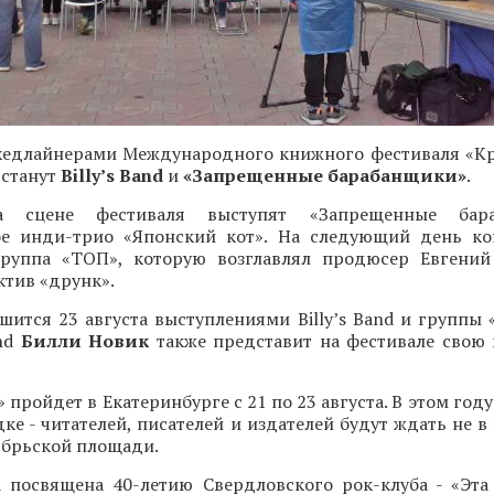
едлайнерами Международного книжного фестиваля «Кр
 станут
Billy’s Band
и
«Запрещенные барабанщики»
.
а сцене фестиваля выступят «Запрещенные бар
ое инди-трио «Японский кот». На следующий день к
группа «ТОП», которую возглавлял продюсер Евгений
тив «друнк».
шится 23 августа выступлениями Billy’s Band и группы
and
Билли Новик
также представит на фестивале свою 
 пройдет в Екатеринбурге с 21 по 23 августа. В этом году
ке - читателей, писателей и издателей будут ждать не 
тябрьской площади.
а посвящена 40-летию Свердловского рок-клуба - «Эта