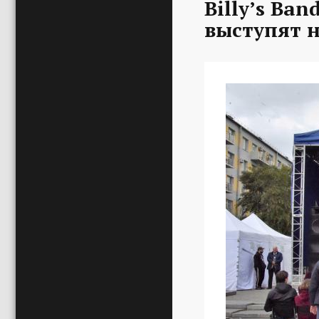
Billy’s Ba
выступят н