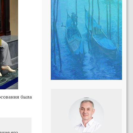
осования была
ание его