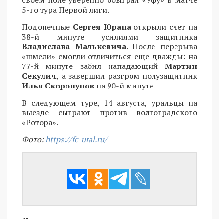
своем поле уверенно обыграл «Уфу» в матче
5-го тура Первой лиги.
Подопечные
Сергея Юрана
открыли счет на
38-й минуте усилиями защитника
Владислава Малькевича
. После перерыва
«шмели» смогли отличиться еще дважды: на
77-й минуте забил нападающий
Мартин
Секулич
, а завершил разгром полузащитник
Илья Скоропупов
на 90-й минуте.
В следующем туре, 14 августа, уральцы на
выезде сыграют против волгоградского
«Ротора».
Фото:
https://fc-ural.ru/