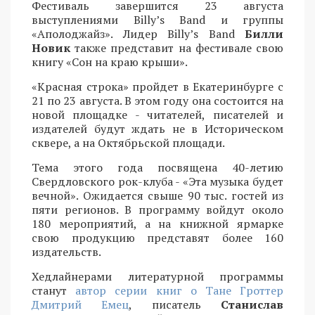
Фестиваль завершится 23 августа
выступлениями Billy’s Band и группы
«Аполоджайз». Лидер Billy’s Band
Билли
Новик
также представит на фестивале свою
книгу «Сон на краю крыши».
«Красная строка» пройдет в Екатеринбурге с
21 по 23 августа. В этом году она состоится на
новой площадке - читателей, писателей и
издателей будут ждать не в Историческом
сквере, а на Октябрьской площади.
Тема этого года посвящена 40-летию
Свердловского рок-клуба - «Эта музыка будет
вечной». Ожидается свыше 90 тыс. гостей из
пяти регионов. В программу войдут около
180 мероприятий, а на книжной ярмарке
свою продукцию представят более 160
издательств.
Хедлайнерами литературной программы
станут
автор серии книг о Тане Гроттер
Дмитрий Емец
, писатель
Станислав