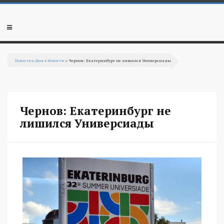
Перейти к основному содержанию
Мобильное
меню
Повестка Дня
»
Новости
» Чернов: Екатеринбург не лишился Универсиады
Вы здесь
Чернов: Екатеринбург не
лишился Универсиады