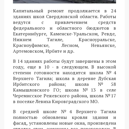
Капитальный ремонт продолжается в 24
зданиях школ Свердловской области. Работы
ведутся с привлечением средств
федерального и областного бюджетов в
Екатеринбурге, Каменске-Уральском, Ревде,
Нижнем Тагиле, Красноуральске,
Красноуфимске, Лесном, Невьянске,
Артемовском, Ирбите и др.
В 14 зданиях работы будут завершены в этом
году, еще в 10 - в следующем. В высокой
степени готовности находится школа №4
Верхнего Тагила; школа в деревне Дубская
Ирбитского района; школа №58
Камышловского ГО; школа №13 в селе
Черемисское Режевского района, школа №17
в поселке Левиха Кировградского МО.
В средней школе №4 Верхнего Тагила
полностью обновлены кровля здания и
фасад, установлены новые окна, произведена
отделка стен, заменены все перегородки. В