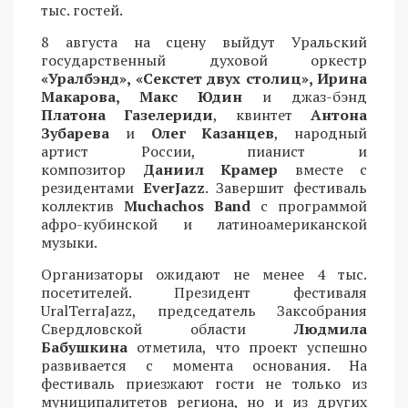
тыс. гостей.
8 августа на сцену выйдут Уральский
государственный духовой оркестр
«Уралбэнд», «Секстет двух столиц», Ирина
Макарова, Макс Юдин
и джаз-бэнд
Платона Газелериди
, квинтет
Антона
Зубарева
и
Олег Казанцев
, народный
артист России, пианист и
композитор
Даниил Крамер
вместе с
резидентами
EverJazz
. Завершит фестиваль
коллектив
Muchachos Band
с программой
афро-кубинской и латиноамериканской
музыки.
Организаторы ожидают не менее 4 тыс.
посетителей. Президент фестиваля
UralTerraJazz, председатель Заксобрания
Свердловской области
Людмила
Бабушкина
отметила, что проект успешно
развивается с момента основания. На
фестиваль приезжают гости не только из
муниципалитетов региона, но и из других