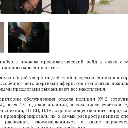
инбурга провела профилактический рейд в связи с 
нционного мошенничества.
делю общий ущерб от действий злоумышленников в го
 Особенно часто жертвами аферистов становятся пожилы
зными предлогами выманивают все накопления.
ерритории обслуживания отдела полиции №2 сотрудн
Д, всех 15 отделов полиции, в том числе участковые
оинспекции, ППСП, ПДН, охраны общественного порядка
и проинформировали их о самых распространенных спо
ак распознать злоумышленников и какие первооч
принять, чтобы не стать их жертвами.