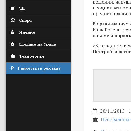
решений, наруша
неоднократном в
ЧП
предоставлению
Спорт
В организациях 
Банк России воз
Мнение
объеме и порядк
Сделано на Урале
«Благоденствие»
Центробванк согл
Технологии
Разместить рекламу
20/11/2015 - 
Центральный