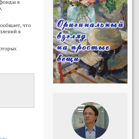
 фонды в
,
ообщает, что
плений в
которых