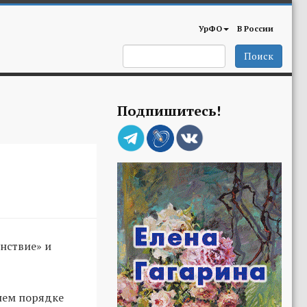
УрФО
В России
Поиск
Подпишитесь!
нствие» и
нем порядке