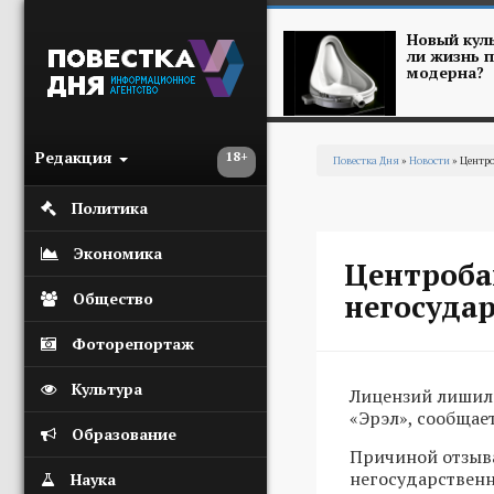
Перейти к основному содержанию
Новый куль
ли жизнь п
модерна?
Редакция
18+
Повестка Дня
»
Новости
» Центро
Вы здесь
Политика
Экономика
Центроба
негосуда
Общество
Фоторепортаж
Культура
Лицензий лишили
«Эрэл», сообщает
Образование
Причиной отзыва
негосударственн
Наука