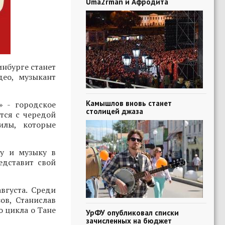
Uma2rman и Афродита
нбурге станет
део, музыкант
Камышлов вновь станет
» - городское
столицей джаза
тся с чередой
илы, которые
ру и музыку в
едставит свой
вгуста. Среди
ов, Станислав
о цикла о Тане
УрФУ опубликовал списки
зачисленных на бюджет