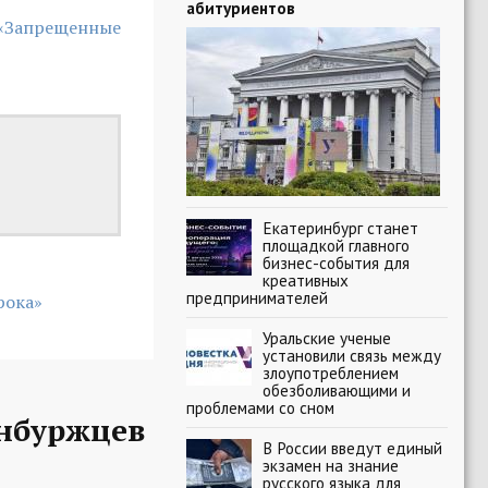
абитуриентов
 «Запрещенные
Екатеринбург станет
площадкой главного
бизнес-события для
креативных
предпринимателей
рока»
Уральские ученые
установили связь между
злоупотреблением
обезболивающими и
проблемами со сном
нбуржцев
В России введут единый
экзамен на знание
русского языка для