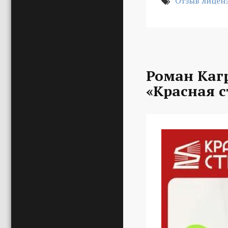
Отзыв лицен
Роман Каг
«Красная с