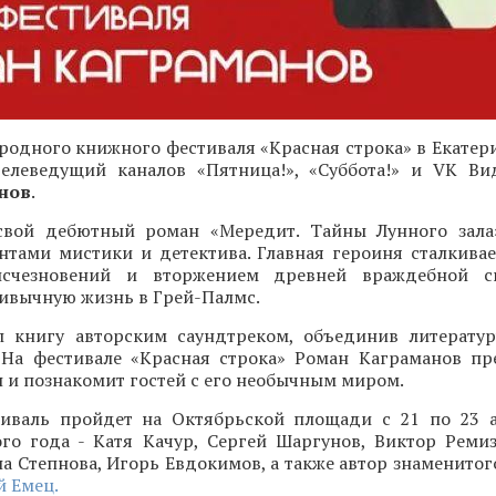
одного книжного фестиваля «Красная строка» в Екатери
 телеведущий каналов «Пятница!», «Суббота!» и VK Ви
нов
.
свой дебютный роман «Мередит. Тайны Лунного зала
нтами мистики и детектива. Главная героиня сталкивае
исчезновений и вторжением древней враждебной с
ивычную жизнь в Грей-Палмс.
 книгу авторским саундтреком, объединив литерату
 На фестивале «Красная строка» Роман Каграманов пр
и познакомит гостей с его необычным миром.
иваль пройдет на Октябрьской площади с 21 по 23 а
ого года - Катя Качур, Сергей Шаргунов, Виктор Ремиз
а Степнова, Игорь Евдокимов, а также автор знаменитог
 Емец.