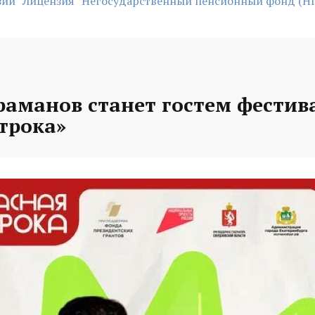
зии
Лицензия
Негосударственный пенсионный фонд (Н
раманов станет гостем фестив
трока»