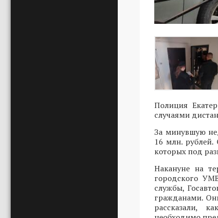
Полиция Екатер
случаями диста
За минувшую не
16 млн. рублей.
которых под ра
Накануне на т
городского УМВ
службы, Госавт
гражданами. Он
рассказали, к
необходимо пред