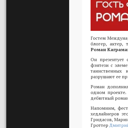
Гостем Междунар
блогер, актер,
Роман Каграма
Он презентует 
фэнтези с элеме
таинственных 
разрушают ее пр
Роман дополнил
одном проекте.
дебютный роман 
Напомним, фест
хедлайнеров эт
Гридасов, Марин
Гроттер
Дмитрий