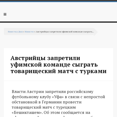
Перейти к основному содержанию
Мобильное
меню
Повестка Дня
»
Новости
» Австрийцы запретили уфимской команде сыграть...
Вы здесь
Австрийцы запретили
уфимской команде сыграть
товарищеский матч с турками
Власти Австрии запретили российскому
футбольному клубу «Уфа» в связи с непростой
обстановкой в Германии провести
товарищеский матч с турецким
«Бешикташем». Об этом сообщается на