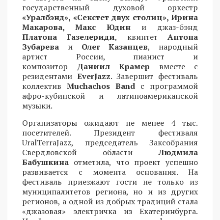
государственный духовой оркестр
«Уралбэнд», «Секстет двух столиц», Ирина
Макарова, Макс Юдин
и джаз-бэнд
Платона Газелериди
, квинтет
Антона
Зубарева
и
Олег Казанцев
, народный
артист России, пианист и
композитор
Даниил Крамер
вместе с
резидентами
EverJazz
. Завершит фестиваль
коллектив
Muchachos Band
с программой
афро-кубинской и латиноамериканской
музыки.
Организаторы ожидают не менее 4 тыс.
посетителей. Президент фестиваля
UralTerraJazz, председатель Заксобрания
Свердловской области
Людмила
Бабушкина
отметила, что проект успешно
развивается с момента основания. На
фестиваль приезжают гости не только из
муниципалитетов региона, но и из других
регионов, а одной из добрых традиций стала
«джазовая» электричка из Екатеринбурга.