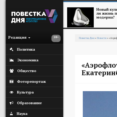
Перейти к основному содержанию
Новый куль
ли жизнь п
модерна?
Редакция
18+
Повестка Дня
»
Новости
» «Аэроф
Вы здесь
Политика
Экономика
«Аэрофло
Екатерин
Общество
Фоторепортаж
Культура
Образование
Наука