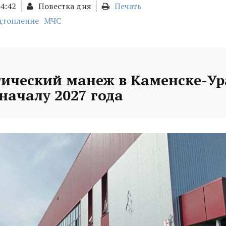
14:42
Повестка дня
Печать
дтопление
МЧС
тический манеж в Каменске-У
 началу 2027 года