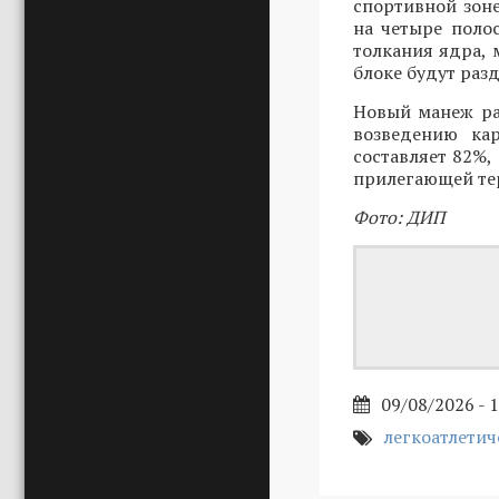
спортивной зон
на четыре поло
толкания ядра, 
блоке будут раз
Новый манеж ра
возведению кар
составляет 82%,
прилегающей тер
Фото: ДИП
09/08/2026 - 
легкоатлети