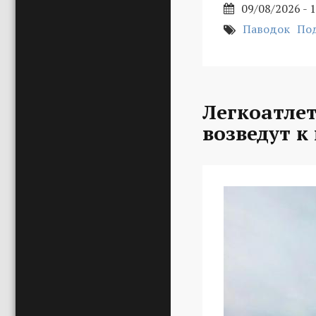
09/08/2026 - 
Паводок
По
Легкоатле
возведут к