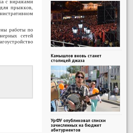
ка с виражами
 для прыжков,
инистративном
ены работы по
нерных сетей
агоустройство
Камышлов вновь станет
столицей джаза
УрФУ опубликовал списки
зачисленных на бюджет
абитуриентов