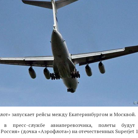
лот» запускает рейсы между Екатеринбургом и Москвой.
в пресс-службе авиаперевозчика, полеты будут
Россия» (дочка «Аэрофлота») на отечественных Superjet 1