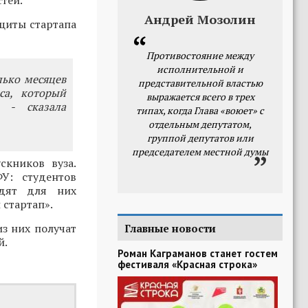
стей.
Андрей Мозолин
ащиты стартапа
Противостояние между
исполнительной и
лько месяцев
представительной властью
са, который
выражается всего в трех
 - сказала
типах, когда Глава «воюет» с
отдельным депутатом,
группой депутатов или
председателем местной думы
скников вуза.
У: студентов
одят для них
 стартап».
з них получат
Главные новости
й.
Роман Каграманов станет гостем
фестиваля «Красная строка»