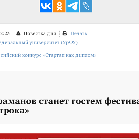
12:23
Повестка дня
Печать
едеральный университет (УрФУ)
ссийский конкурс «Стартап как диплом»
раманов станет гостем фестив
трока»