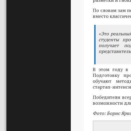
разметки и гиб
По словам зам 
вместо классиче
«Это реальны
студенты про
получает по
представитель
В этом году в 
Подготовку пр
обучают метод
стартап-интенси
Победители всер
возможности дл
Фото: Борис Ярк