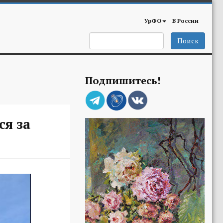
УрФО
В России
Поиск
Подпишитесь!
ся за