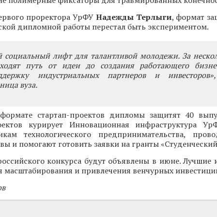
кие полимерные фиксаторы для травмированных конечно
первого проректора УрФУ
Надежды Терлыги
, формат з
ской дипломной работы перестал быть экспериментом.
й социальный лифт для талантливой молодежи. За неско
ходят путь от идеи до создания работающего бизне
ддержку индустриальных партнеров и инвесторов»,
ница вуза.
формате стартап-проектов дипломы защитят 40 выпу
оектов курирует Инновационная инфраструктура УрФ
икам технологического предпринимательства, пров
вы и помогают готовить заявки на гранты «Студенческий
оссийского конкурса будут объявлены в июне. Лучшие и
я масштабирования и привлечения венчурных инвестици
ов