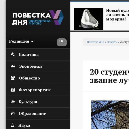
Перейти к основному содержанию
Новый куль
ли жизнь п
модерна?
Редакция
18+
Повестка Дня
»
Новости
» 20 сту
Вы здесь
Политика
Экономика
20 студен
звание лу
Общество
Фоторепортаж
Культура
Образование
Наука