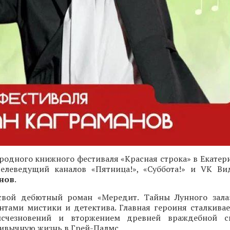
одного книжного фестиваля «Красная строка» в Екатери
 телеведущий каналов «Пятница!», «Суббота!» и VK Ви
нов
.
свой дебютный роман «Мередит. Тайны Лунного зала
нтами мистики и детектива. Главная героиня сталкивае
исчезновений и вторжением древней враждебной с
ивычную жизнь в Грей-Палмс.