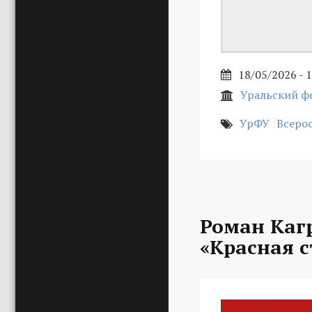
18/05/2026 - 
Уральский ф
УрФУ
Всеро
Роман Каг
«Красная с