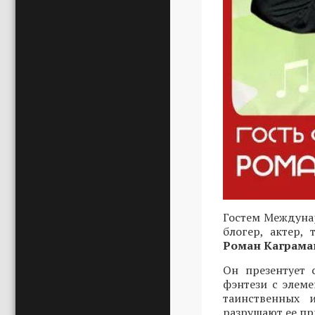
Гостем Междунар
блогер, актер,
Роман Каграма
Он презентует 
фэнтези с элеме
таинственных 
разрушают ее пр