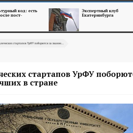
турный код: есть
Экспертный клуб
осле пост-
Екатеринбурга
денческих стартапов УрФУ поборются за звание...
ческих стартапов УрФУ поборют
чших в стране