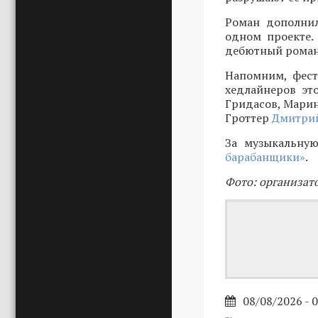
Роман дополнил
одном проекте.
дебютный роман 
Напомним, фест
хедлайнеров эт
Гридасов, Марин
Гроттер
Дмитрий
За музыкальную
барабанщики»
.
Фото: организат
08/08/2026 - 