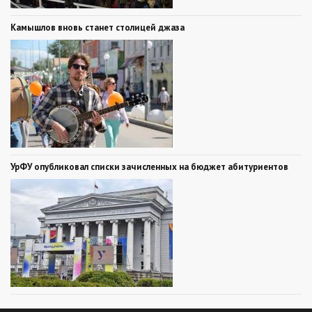
Камышлов вновь станет столицей джаза
УрФУ опубликовал списки зачисленных на бюджет абитуриентов