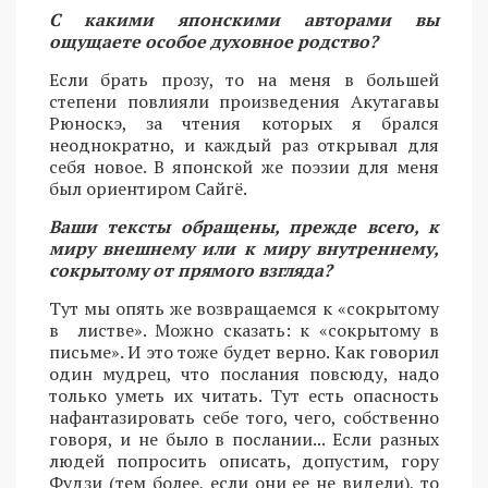
С какими японскими авторами вы
ощущаете особое духовное родство?
Если брать прозу, то на меня в большей
степени повлияли произведения Акутагавы
Рюноскэ, за чтения которых я брался
неоднократно, и каждый раз открывал для
себя новое. В японской же поэзии для меня
был ориентиром Сайгё.
Ваши тексты обращены, прежде всего, к
миру внешнему или к миру внутреннему,
сокрытому от прямого взгляда?
Тут мы опять же возвращаемся к «сокрытому
в листве». Можно сказать: к «сокрытому в
письме». И это тоже будет верно. Как говорил
один мудрец, что послания повсюду, надо
только уметь их читать. Тут есть опасность
нафантазировать себе того, чего, собственно
говоря, и не было в послании... Если разных
людей попросить описать, допустим, гору
Фудзи (тем более, если они ее не видели), то