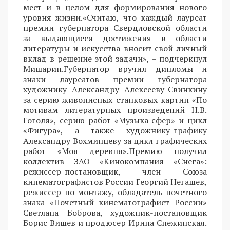
мест и в целом для формирования нового
уровня жизни.«Считаю, что каждый лауреат
премии губернатора Свердловской области
за выдающиеся достижения в области
литературы и искусства вносит свой личный
вклад в решение этой задачи», – подчеркнул
Мишарин.Губернатор вручил дипломы и
знаки лауреатов премии губернатора
художнику Александру Алексееву-Свинкину
за серию живописных станковых картин «По
мотивам литературных произведений Н.В.
Гоголя», серию работ «Музыка сфер» и цикл
«Фигура», а также художнику-графику
Александру Вохминцеву за цикл графических
работ «Моя деревня».Премию получил
коллектив ЗАО «Кинокомпания «Снега»:
режиссер-постановщик, член Союза
кинематографистов России Георгий Негашев,
режиссер по монтажу, обладатель почетного
знака «Почетный кинематографист России»
Светлана Боброва, художник-постановщик
Борис Вишев и продюсер Ирина Снежинская.