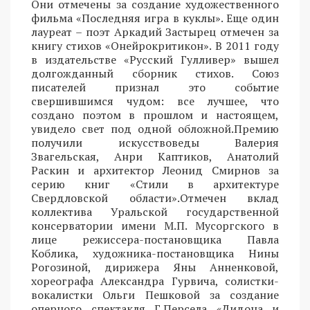
Они отмечены за создание художественного
фильма «Последняя игра в куклы». Еще один
лауреат – поэт Аркадий Застырец отмечен за
книгу стихов «Онейрокритикон». В 2011 году
в издательстве «Русский Гулливер» вышел
долгожданный сборник стихов. Союз
писателей признал это событие
свершившимся чудом: все лучшее, что
создано поэтом в прошлом и настоящем,
увидело свет под одной обложной.Премию
получили искусствоведы Валерия
Звагельская, Анри Каптиков, Анатолий
Раскин и архитектор Леонид Смирнов за
серию книг «Стили в архитектуре
Свердловской области».Отмечен вклад
коллектива Уральской государственной
консерватории имени М.П. Мусоргского в
лице режиссера-постановщика Павла
Коблика, художника-постановщика Нины
Рогозиной, дирижера Яны Анненковой,
хореографа Александра Гурвича, солистки-
вокалистки Ольги Пешковой за создание
оперного спектакля Г.Персела «Дидона и