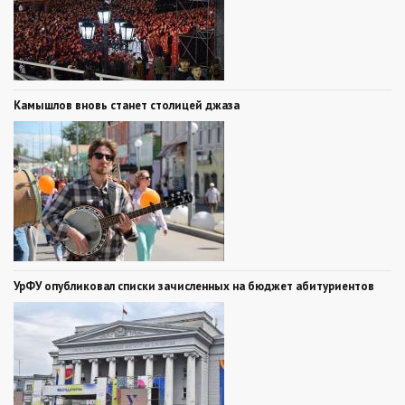
Камышлов вновь станет столицей джаза
УрФУ опубликовал списки зачисленных на бюджет абитуриентов