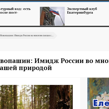
турный код: есть
Экспертный клуб
осле пост-
Екатеринбурга
 Новопашин: Имидж России во многом связан с...
овопашин: Имидж России во мн
 нашей природой