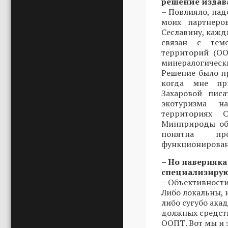
решение издав
– Повлияло, надо
моих партнеро
Сеславину, кажд
связан с тем
территорий (ОО
минералогически
Решение было пр
когда мне пр
Захаровой писа
экотуризма н
территориях С
Минприроды обл
понятна пр
функционирован
– Но наверняка 
специализирую
– Объективности 
Либо локальны, 
либо сугубо ака
должных средств
ООПТ. Вот мы и 