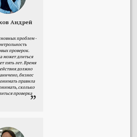
хов Андрей
сновных проблем -
онтрольность
овых проверок.
а может длиться
ет пять лет. Время
действия должно
раничено, бизнес
онимать правила
онимать, сколько
литься проверка