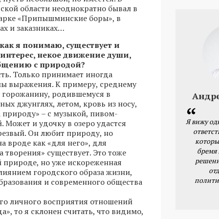
ской области неоднократно бывал в
арке «Припышминские боры», в
ах и заказниках…
с, как я понимаю, существует и
интерес, некое движение души,
общению с природой?
есть. Только принимает иногда
ы выражения. К примеру, среднему
 горожанину, родившемуся в
Андр
ных джунглях, летом, кровь из носу,
а природу» – с музыкой, пивом-
Я вижу од
. Может и удочку в озеро удастся
ответст
трезвый. Он любит природу, но
которы
на вроде как «для него», для
бремя
а творения» существует. Это тоже
решени
 природе, но уже искореженная
от
иянием городского образа жизни,
полити
бразования и современного общества
его личного восприятия отношений
», то я склонен считать, что видимо,