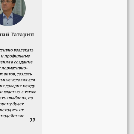
лий Гагарин
тивно вовлекать
 и профильные
ения в создание
 нормативно-
х актов, создать
ьные условия для
я доверия между
и властью, а также
ать «шаблон», по
орому будет
исходить их
имодействие