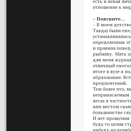
есть и некая ли
отношение к мир
– Поясните…
– В моем детстве
Тавда) были еже
устанавливалис
определенная эт
и правила поведе
рыбалку. Мать з
для меня журнал
отличный ежегод
итоге в вузе я 
образование. Вс
предпочтений.
Тем более что, м
неприкасаемым в
лесах в частнос
или местом свал
большинстве слу
И нет прощения т
будь то целая с
нибудь на челяб