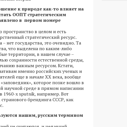
ошение к природе как-то влияет на
итать ООПТ стратегическим
заявлено в первом номере
мо пространство в целом и есть
рственный стратегический ресурс.
 – нет государства, это очевидно. Та
тва, что выделена по каким-либо
бые территории, в нашем случае –
лью сохранности естественной среды,
лчанию важным ресурсом. Кстати,
иативам именно российских ученых и
ятелей еще в начале XX века, вообще
 «заповедник», которое позже вошло в
й научной среде в прямом написании
 в 1960-х sputnik, например. Вот
странового брендинга СССР, как
с.
льзуются нашим, русским термином
ссией не считаются, и недавний