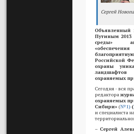
Сергей Новопа
Объявленный 
Путиным 2013 
среды» акц
«обеспечени
благоприят
Российской Фе
охраны уник
ландшафтов
охраняемых пр
Сегодня - вся пр
редактора
журна
охраняемых пр
Сибири»
(
№
1
)
(
и специалиста н
территориально
– Сергей Алек