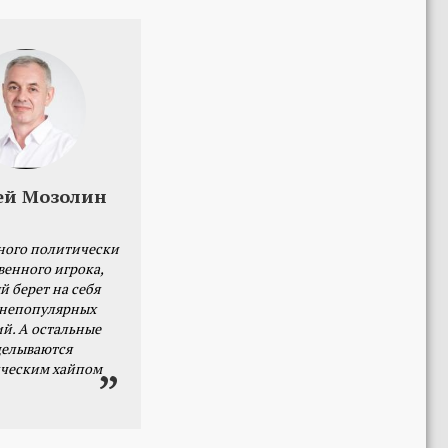
ей Мозолин
ного политически
венного игрока,
й берет на себя
 непопулярных
й. А остальные
делываются
ческим хайпом