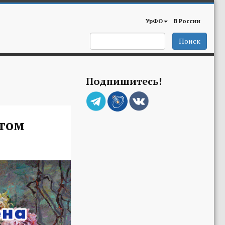
УрФО
В России
Поиск
Подпишитесь!
огом