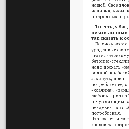
нашей, Свердлов
национальном п
природных парк
– То есть, у Ва
некий личный 
так сказать к 
– Да оно у всех 
уродливые форм
статистическому
бетонно-стеклян
надо поехать «н
водкой-колбасой
закинуть, пока 
потребляет её, о
«хозяина», «венц
любовь к родной
отчуждающим вл
неадекватного о
потребления.
Что касается мо
«человек-природа