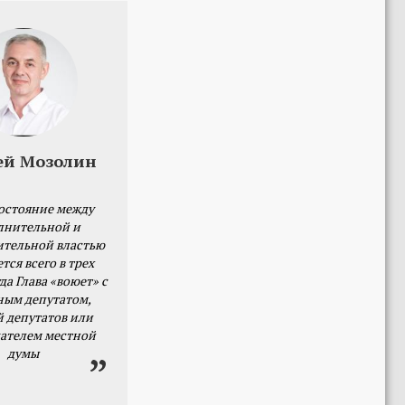
ей Мозолин
остояние между
лнительной и
ительной властью
тся всего в трех
да Глава «воюет» с
ным депутатом,
й депутатов или
ателем местной
думы