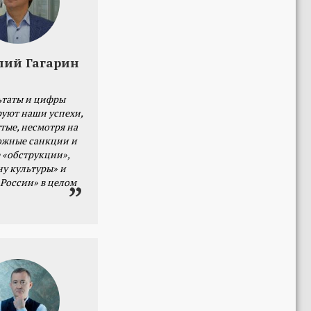
лий Гагарин
ьтаты и цифры
уют наши успехи,
тые, несмотря на
ожные санкции и
 «обструкции»,
ну культуры» и
 России» в целом