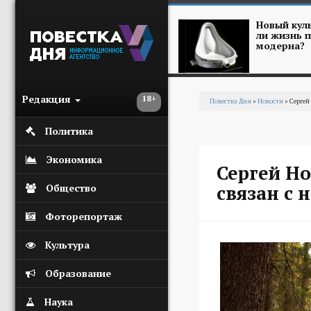
Перейти к основному содержанию
Новый куль
ли жизнь п
модерна?
Редакция
18+
Повестка Дня
»
Новости
» Сергей
Вы здесь
Политика
Экономика
Сергей Н
связан с
Общество
Фоторепортаж
Культура
Образование
Наука