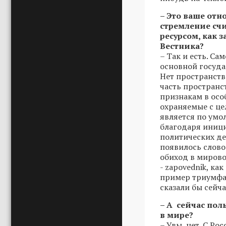
– Это ваше отн
стремление сч
ресурсом, как 
Вестника?
– Так и есть. Са
основной госуда
Нет пространства
часть пространс
признакам в осо
охраняемые с це
является по умо
благодаря иниц
политических де
появилось слово
обиход в мирово
- zapovednik, как
пример триумфа 
сказали бы сейча
– А сейчас по
в мире?
– Увы, нет. С Ро