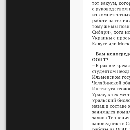
тот вакуум, кот
с руководством
из компетентных
работе на тех и
тому же мы пози
Сибири», хотя и
Украины с прось
Калуге или Мос
– Вам непосред
ООПТ?
– В разное время
студентом неодн
Ильменском гос
Челябинской обл
Института геоло
Урале, в тех мес
Уральский биоло
назад в составе
занимался комп
залива Терпения
заповедника в Са
работы на ООПТ,