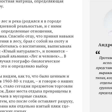
чностная матрица, определяющая
у.
 лес и река (родился я в городе
дневной реальностью, и с ними
ь определенные отношения,
ика. Спасибо отцу, что привил навыки
ния в лесу, брал с собой на охоту и
Андр
аботилась о воспитании, выписывала
 «Юный натуралист», и помнится –
ный альманах «Лес и человек»… В
Против
получил географо-биологическое
испо
ё это и определило выбор
представ
выражае
ы видим, как то, что было ценным и
типах, ког
 1960-80-х годах, – я говорю о наших
отдель
ти, стало сегодня предметом торговли
группо
ок. Даже места отдыха превращены в
председ
чаев в мусорные свалки.
ем, кто после себя оставляет разруху,
трана или отдельно взятый пляж где-
инских озерах.