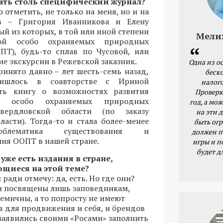
ать столь специфический журнал?
 отметить, не только на меня, но и на
в – Григория Иванникова и Елену
ый из которых, в той или иной степени
Мели
ой особо охраняемых природных
ПТ), будь-то сплав по Чусовой, или
е экскурсии в Режевской заказник.
Одна из о
инято давно – лет шесть-семь назад,
беск
ишлось в соавторстве с Ириной
налог
ть книгу о возможностях развития
Проверк
а особо охраняемых природных
год, а мож
вердловской области (по заказу
на эти 
асти). Тогда-то и стала более-менее
быть ог
облематика существования и
должен п
ия ООПТ в нашей стране.
игры и п
будет д
уже есть издания в стране,
щиеся на этой теме?
ради отмечу: да, есть. Но где они?
и посвящены лишь заповедникам,
демичны, а то попросту не имеют
 для продвижения и себя, и брендов
заявились своими «Росами» заполнить