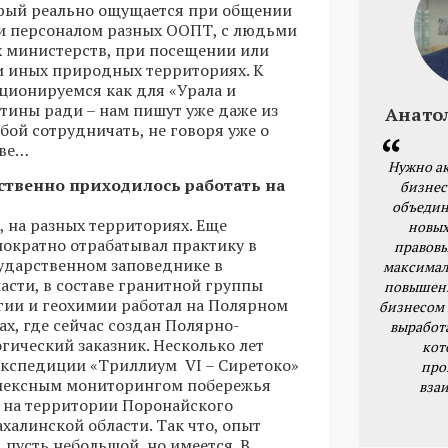
орый реально ощущается при общении
 и персоналом разных ООПТ, с людьми
 министерств, при посещении или
ли иных природных территориях. К
ционируемся как для «Урала и
стины ради – нам пишут уже даже из
Анато
бой сотрудничать, не говоря уже о
кве…
Нужно ак
ственно приходилось работать на
бизнес
объедин
, на разных территориях. Еще
новых
ократно отрабатывал практику в
правовы
ударственном заповеднике в
максимал
асти, в составе гранитной группы
повышени
гии и геохимии работал на Полярном
бизнесом 
тах, где сейчас создан Полярно-
выработ
гический заказник. Несколько лет
кот
 экспедиции «Триллиум VI – Сиретоко»
про
лексным мониторингом побережья
вза
 на территории Поронайского
халинской области. Так что, опыт
 пусть небольшой, но имеется. В