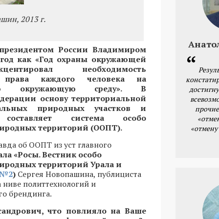
шин, 2013 г.
Анато
президентом России Владимиром
год как «Год охраны окружающей
ентировал необходимость
Резул
я права каждого человека на
констатир
ную окружающую среду». В
достигну
дерации основу территориальной
всевозм
альных природных участков и
прочие
 составляет система особо
«отме
иродных территорий (ООПТ).
«отмену
авда об ООПТ из уст главного
ла «Росы. Вестник особо
иродных территорий Урала и
№2
)
Сергея Новопашина, публициста
а ниве политтехнологий и
го брендинга.
сандрович, что повлияло на Ваше