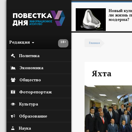
Перейти к основному содержанию
Новый куль
ли жизнь п
модерна?
Редакция
18+
Главная
Вы здесь
Политика
Экономика
Яхта
Общество
Фоторепортаж
Культура
Образование
Наука