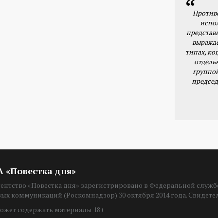
Против
испо
представ
выражае
типах, ког
отдель
группо
председ
ИА «Повестка дня»
нтство «Повестка дня» зарегистрировано в Федеральной службе
вых коммуникаций (Роскомнадзор) 30 октября 2014 года. Свидет
ожет содержать материалы 18+