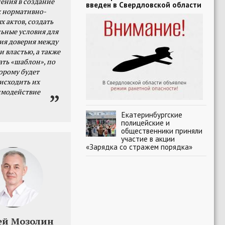
ения в создание
введен в Свердловской области
 нормативно-
х актов, создать
ьные условия для
я доверия между
и властью, а также
ать «шаблон», по
орому будет
исходить их
имодействие
Екатеринбургские
полицейские и
общественники приняли
участие в акции
«Зарядка со стражем порядка»
ей Мозолин