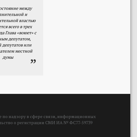
остояние между
лнительной и
ительной властью
тся всего в трех
да Глава «воюет» с
ным депутатом,
й депутатов или
ателем местной
думы
 по надзору в сфере связи, информационных
ельство о регистрации СМИ ИА № ФС77-59739