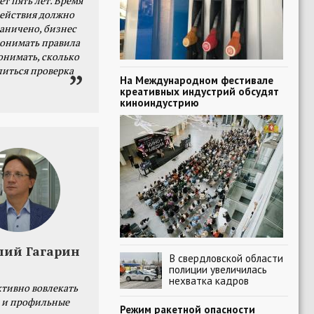
ет пять лет. Время
действия должно
раничено, бизнес
онимать правила
онимать, сколько
литься проверка
На Международном фестивале
креативных индустрий обсудят
киноиндустрию
лий Гагарин
В свердловской области
полиции увеличилась
нехватка кадров
тивно вовлекать
 и профильные
Режим ракетной опасности