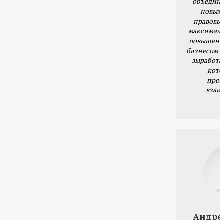
объедин
новых
правовы
максимал
повышени
бизнесом 
выработ
кот
про
вза
Андр