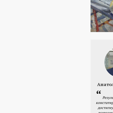
Анато
Резул
констатир
достигну
всевозм