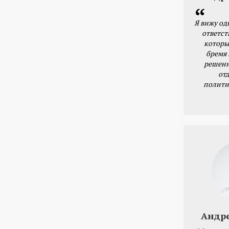
Я вижу од
ответст
которы
бремя
решени
от
полити
Андр