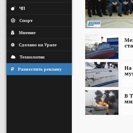
ЧП
Спорт
Мнение
Ме
Сделано на Урале
ст
Технологии
На
Разместить рекламу
му
В 
ми