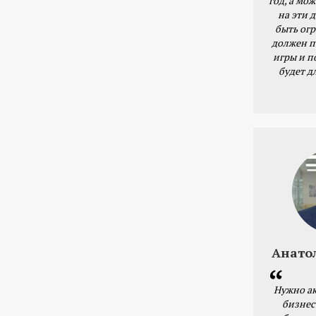
год, а мож
на эти 
быть ог
должен п
игры и п
будет д
Анато
Нужно ак
бизнес