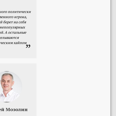
ного политически
венного игрока,
й берет на себя
 непопулярных
й. А остальные
делываются
ческим хайпом
ей Мозолин