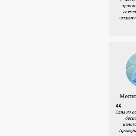
прочие
«отме
«отмену
Мели
Одна из о
беск
налог
Проверк