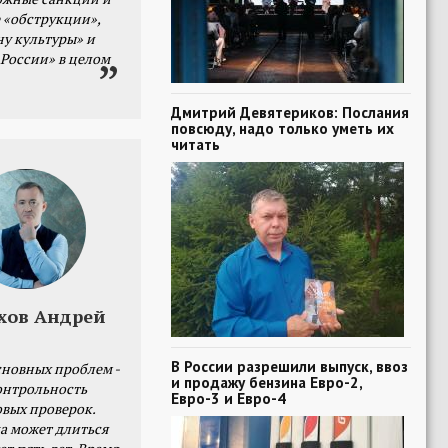
 «обструкции»,
ну культуры» и
 России» в целом
Дмитрий Девятериков: Послания
повсюду, надо только уметь их
читать
хов Андрей
В России разрешили выпуск, ввоз
сновных проблем -
и продажу бензина Евро-2,
онтрольность
Евро-3 и Евро-4
овых проверок.
а может длиться