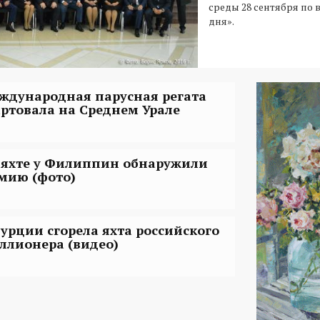
среды 28 сентября по 
дня».
ждународная парусная регата
артовала на Среднем Урале
 яхте у Филиппин обнаружили
мию (фото)
Турции сгорела яхта российского
ллионера (видео)