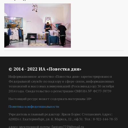
© 2014 - 2022 ИА «Повестка дня»
Информационное агентство «Повестка дня» зарегистрировано в
Федеральной службе по надзору в сфере связи, информационных
технологий и массовых коммуникаций (Роскомнадзор) 30 октября
2014 года. Свидетельство о регистрации СМИ ИА № ФС77-59739
Настоящий ресурс может содержать материалы 18+
Политика конфиденциальности
Учредитель и главный редактор: Ярков Борис Степанович Адрес:
620026 г. Екатеринбург, ул. К. Маркса, 12., оф.31. Тел.: 8-922-144-78-53
адрес электронной почты: fantom7759@mail.ru