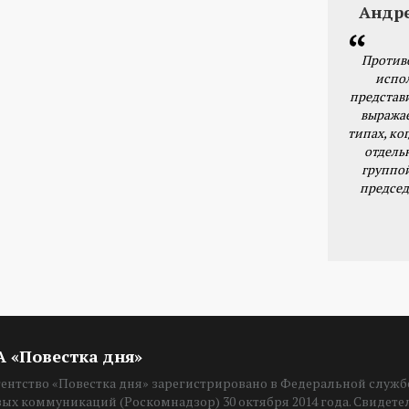
Андр
Против
испо
представ
выражае
типах, ког
отдель
группо
председ
ИА «Повестка дня»
нтство «Повестка дня» зарегистрировано в Федеральной службе
вых коммуникаций (Роскомнадзор) 30 октября 2014 года. Свидет