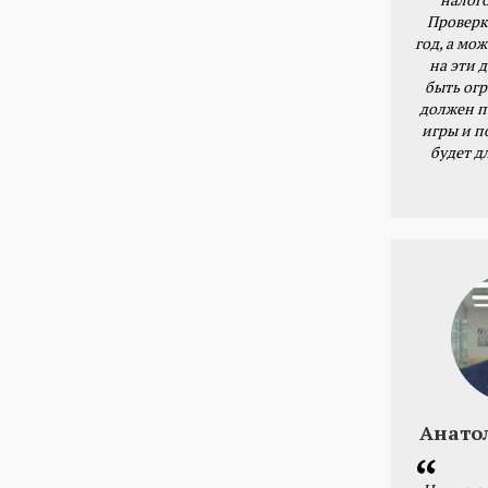
Проверк
год, а мож
на эти 
быть ог
должен п
игры и п
будет д
Анато