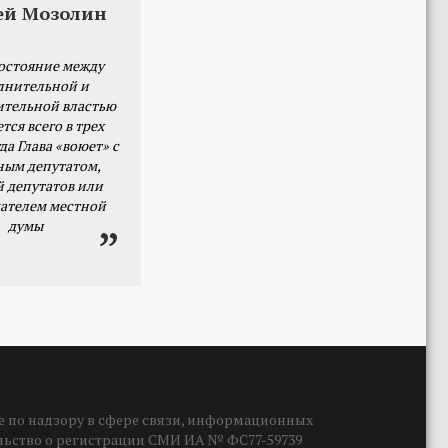
ей Мозолин
остояние между
лнительной и
ительной властью
тся всего в трех
да Глава «воюет» с
ным депутатом,
й депутатов или
ателем местной
думы
 по надзору в сфере связи, информационных
ельство о регистрации СМИ ИА № ФС77-59739