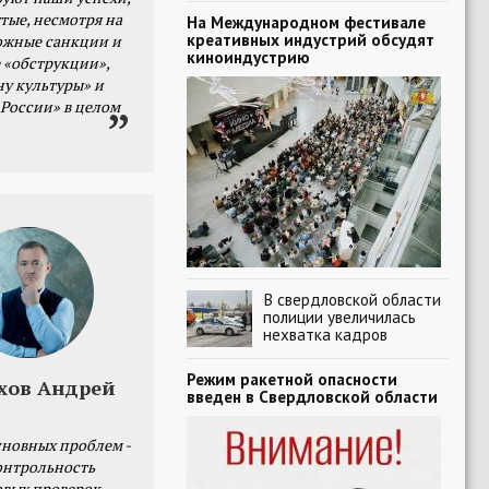
тые, несмотря на
На Международном фестивале
креативных индустрий обсудят
ожные санкции и
киноиндустрию
 «обструкции»,
ну культуры» и
 России» в целом
В свердловской области
полиции увеличилась
нехватка кадров
Режим ракетной опасности
хов Андрей
введен в Свердловской области
сновных проблем -
онтрольность
овых проверок.