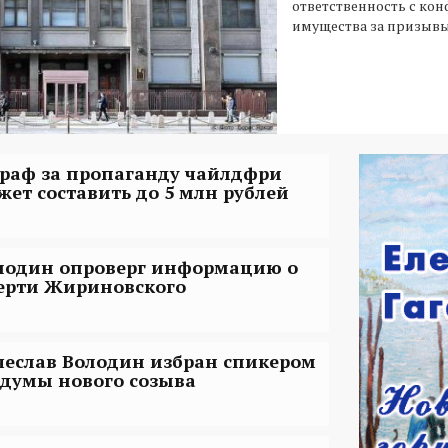
ответственность с ко
имущества за призывы
раф за пропаганду чайлдфри
жет составить до 5 млн рублей
лодин опроверг информацию о
ерти Жириновского
чеслав Володин избран спикером
сдумы нового созыва