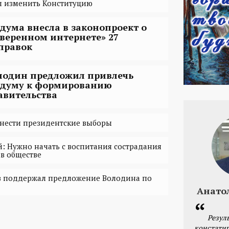
 изменить Конституцию
сдума внесла в законопроект о
уверенном интернете» 27
правок
лодин предложил привлечь
сдуму к формированию
авительства
енести президентские выборы
: Нужно начать с воспитания сострадания
в обществе
 поддержал предложение Володина по
Анато
Резул
констатир