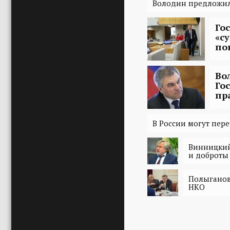
Володин предложил
Го
«с
по
Во
Го
пр
В России могут пер
Винницкий
и доброты 
Полыганов
НКО