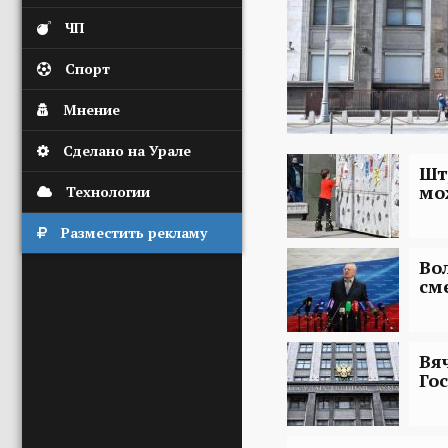
ЧП
Спорт
Мнение
Сделано на Урале
Шт
мо
Технологии
Разместить рекламу
Во
см
Вя
Го