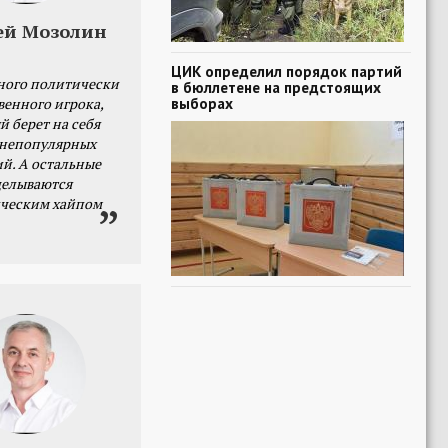
ей Мозолин
ЦИК определил порядок партий
ного политически
в бюллетене на предстоящих
выборах
венного игрока,
й берет на себя
 непопулярных
й. А остальные
делываются
ческим хайпом