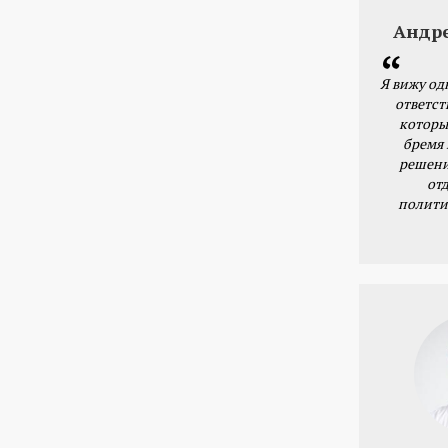
Андр
Я вижу од
ответст
которы
бремя
решени
от
полити