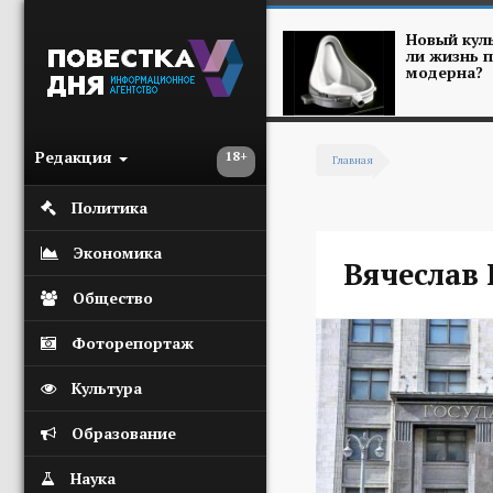
Перейти к основному содержанию
Новый куль
ли жизнь п
модерна?
Редакция
18+
Главная
Вы здесь
Политика
Экономика
Вячеслав
Общество
Фоторепортаж
Культура
Образование
Наука