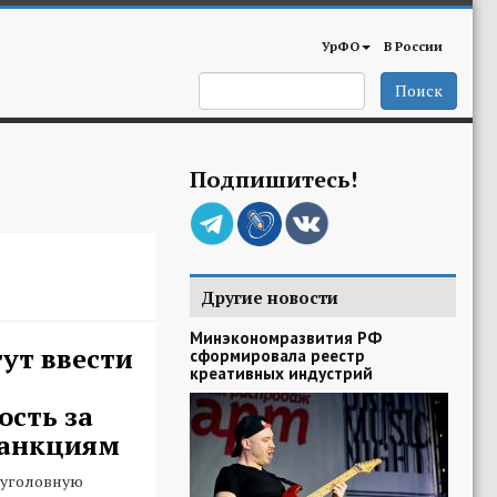
УрФО
В России
Поиск
Подпишитесь!
Другие новости
Минэкономразвития РФ
гут ввести
сформировала реестр
креативных индустрий
ость за
санкциям
 уголовную