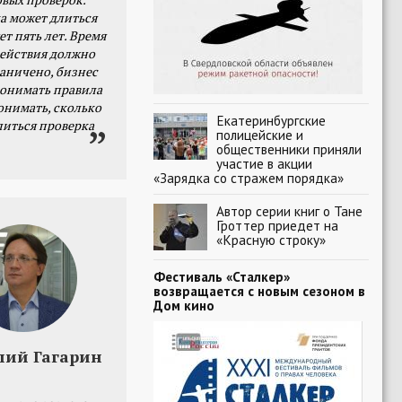
а может длиться
ет пять лет. Время
действия должно
раничено, бизнес
онимать правила
онимать, сколько
Екатеринбургские
литься проверка
полицейские и
общественники приняли
участие в акции
«Зарядка со стражем порядка»
Автор серии книг о Тане
Гроттер приедет на
«Красную строку»
Фестиваль «Сталкер»
возвращается с новым сезоном в
Дом кино
лий Гагарин