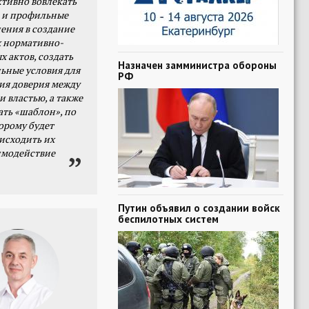
тивно вовлекать
 и профильные
ения в создание
 нормативно-
х актов, создать
Назначен замминистра обороны
ьные условия для
РФ
я доверия между
и властью, а также
ать «шаблон», по
орому будет
исходить их
имодействие
Путин объявил о создании войск
беспилотных систем