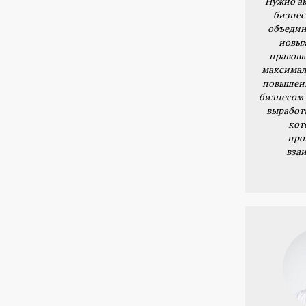
Нужно ак
бизнес
объедин
новых
правовы
максимал
повышени
бизнесом 
выработ
кот
про
вза