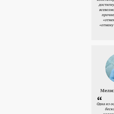
достигну
всевозм
прочие
«отме
«отмену
Мели
Одна из о
беск
налог