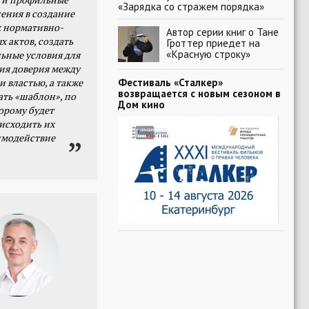
«Зарядка со стражем порядка»
ения в создание
 нормативно-
Автор серии книг о Тане
х актов, создать
Гроттер приедет на
«Красную строку»
ьные условия для
я доверия между
Фестиваль «Сталкер»
и властью, а также
возвращается с новым сезоном в
ать «шаблон», по
Дом кино
орому будет
исходить их
имодействие