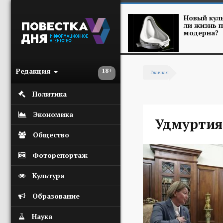
Перейти к основному содержанию
Новый куль
ли жизнь п
модерна?
Редакция
18+
Главная
Вы здесь
Политика
Экономика
Удмуртия
Общество
Фоторепортаж
Культура
Образование
Наука