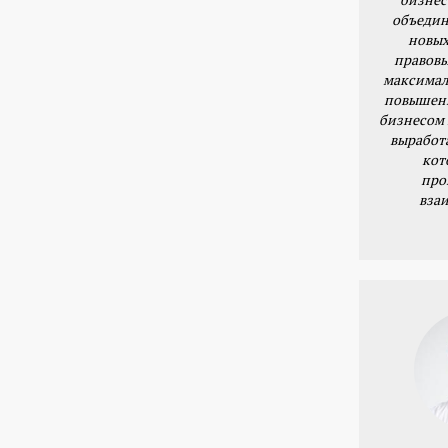
объедин
новых
правовы
максимал
повышени
бизнесом 
выработ
кот
про
вза