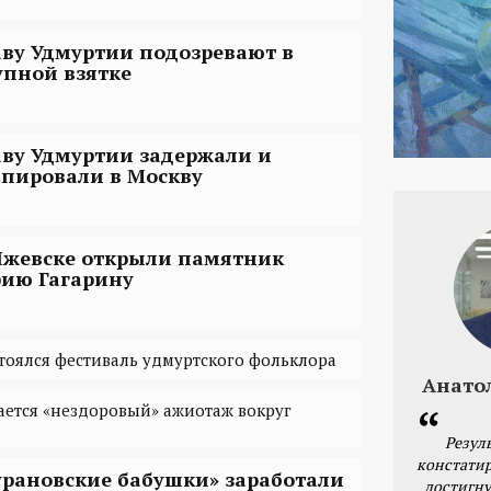
аву Удмуртии подозревают в
упной взятке
аву Удмуртии задержали и
апировали в Москву
Ижевске открыли памятник
ию Гагарину
стоялся фестиваль удмуртского фольклора
Анато
ется «нездоровый» ажиотаж вокруг
Резул
констатир
урановские бабушки» заработали
достигну