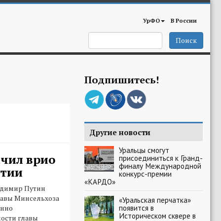
УрФО
В России
Поиск
Подпишитесь!
Другие новости
Уральцы смогут
чил врио
присоединиться к Гранд-
финалу Международной
ртии
конкурс-премии
«КАРДО»
адимир Путин
лавы Минсельхоза
«Уральская перчатка»
появится в
енно
Историческом сквере в
ости главы