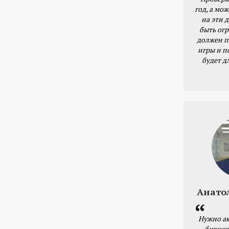
год, а мож
на эти 
быть ог
должен п
игры и п
будет д
Анато
Нужно ак
бизнес