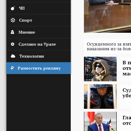
ЧП
Спорт
Мнение
Осужденного за взя
Сделано на Урале
наказания из-за бо
Технологии
В 
от
Разместить рекламу
ма
Су
уб
Гл
от