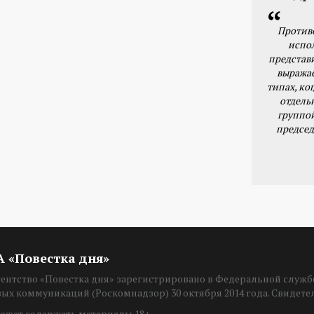
Против
испо
представ
выражае
типах, ког
отдель
группо
председ
ИА «Повестка дня»
нтство «Повестка дня» зарегистрировано в Федеральной службе
вых коммуникаций (Роскомнадзор) 30 октября 2014 года. Свидет
ожет содержать материалы 18+