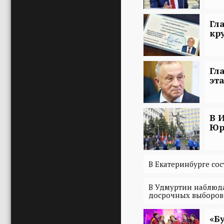
Гл
кр
Гл
эт
В 
Юр
В Екатеринбурге со
В Удмуртии наблюда
досрочных выборов
«Б