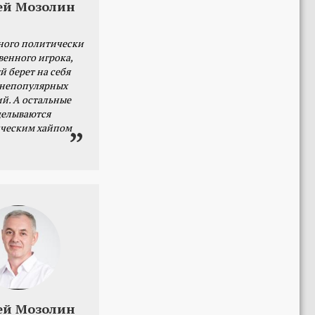
ей Мозолин
ного политически
венного игрока,
й берет на себя
 непопулярных
й. А остальные
делываются
ческим хайпом
ей Мозолин