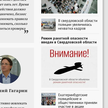
ет пять лет. Время
действия должно
раничено, бизнес
онимать правила
В свердловской области
онимать, сколько
полиции увеличилась
нехватка кадров
литься проверка
Режим ракетной опасности
введен в Свердловской области
лий Гагарин
Екатеринбургские
полицейские и
общественники приняли
тивно вовлекать
участие в акции
 и профильные