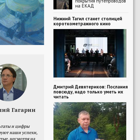
покрытия путепроводов
на ЕКАД
Нижний Тагил станет столицей
короткометражного кино
Дмитрий Девятериков: Послания
повсюду, надо только уметь их
читать
лий Гагарин
ьтаты и цифры
уют наши успехи,
тые, несмотря на