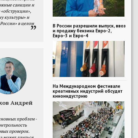
ожные санкции и
 «обструкции»,
ну культуры» и
 России» в целом
В России разрешили выпуск, ввоз
и продажу бензина Евро-2,
Евро-3 и Евро-4
На Международном фестивале
креативных индустрий обсудят
киноиндустрию
хов Андрей
сновных проблем -
онтрольность
овых проверок.
а может длиться