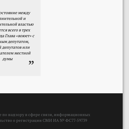
остояние между
лнительной и
ительной властью
тся всего в трех
да Глава «воюет» с
ным депутатом,
й депутатов или
ателем местной
думы
 по надзору в сфере связи, информационных
ельство о регистрации СМИ ИА № ФС77-59739