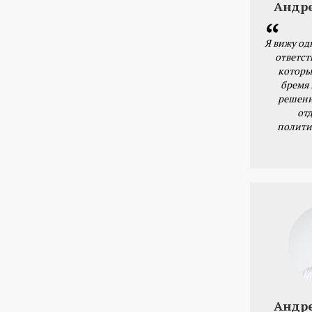
Андр
Я вижу од
ответст
которы
бремя
решени
от
полити
Андр