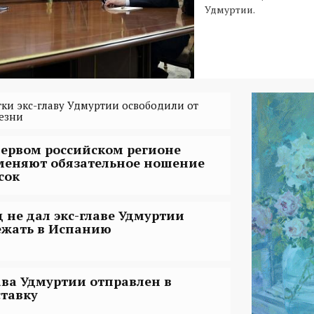
Удмуртии.
тки экс-главу Удмуртии освободили от
лезни
первом российском регионе
меняют обязательное ношение
сок
д не дал экс-главе Удмуртии
ежать в Испанию
ава Удмуртии отправлен в
ставку