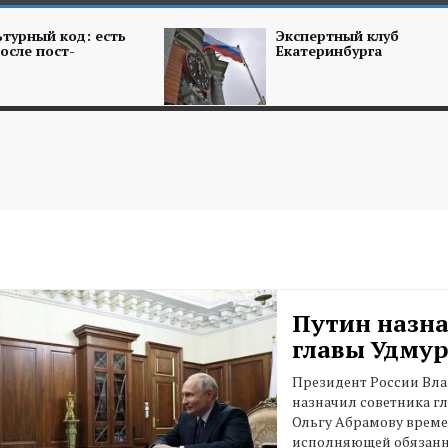
турный код: есть
Экспертный клуб
осле пост-
Екатеринбурга
Путин назна
главы Удму
Президент России Вл
назначил советника г
Ольгу Абрамову врем
исполняющей обязанн