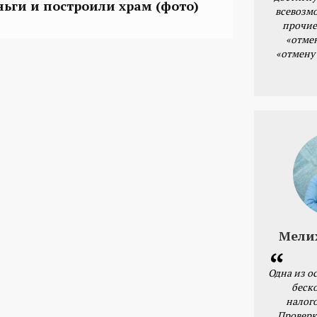
ньги и построили храм (фото)
всевозм
прочие
«отме
«отмену
Мели
Одна из о
беск
налог
Проверк