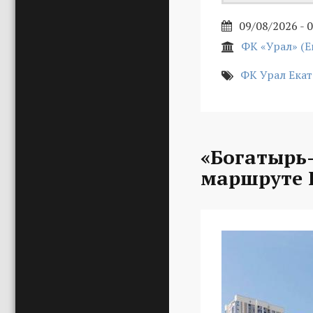
09/08/2026 - 
ФК «Урал» (Е
ФК Урал Ека
«Богатырь-
маршруте 