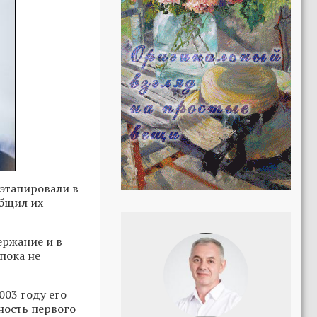
 этапировали в
общил их
ержание и в
пока не
003 году его
ность первого