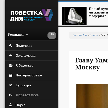
Перейти к основному содержанию
Новый куль
ли жизнь п
модерна?
Редакция
18+
Повестка Дня
»
Новости
» Главу 
Вы здесь
Политика
Экономика
Главу Уд
Москву
Общество
Фоторепортаж
Культура
Образование
Наука