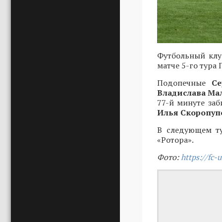
Футбольный клу
матче 5-го тура 
Подопечные
С
Владислава Ма
77-й минуте за
Илья Скоропу
В следующем ту
«Ротора».
Фото:
https://fc-u