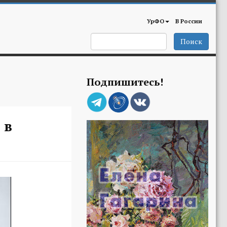
УрФО
В России
Поиск
Подпишитесь!
 в