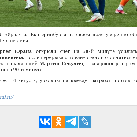
б «Урал» из Екатеринбурга на своем поле уверенно об
Первой лиги.
ергея Юрана
открыли счет на 38-й минуте усилия
лькевича
. После перерыва «шмели» смогли отличиться 
бил нападающий
Мартин Секулич
, а завершил разгром
пов
на 90-й минуте.
ре, 14 августа, уральцы на выезде сыграют против в
ral.ru/