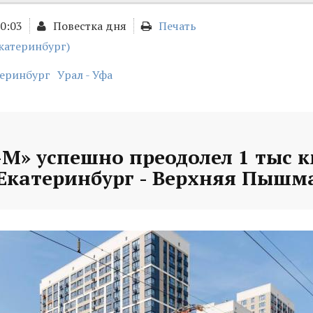
00:03
Повестка дня
Печать
катеринбург)
теринбург
Урал - Уфа
М» успешно преодолел 1 тыс к
Екатеринбург - Верхняя Пышм