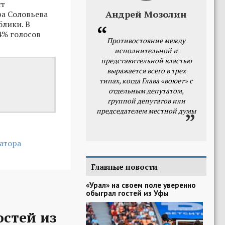
ст
Андрей Мозолин
ра Соловьева
лики. В
4% голосов
Противостояние между
исполнительной и
представительной властью
выражается всего в трех
типах, когда Глава «воюет» с
отдельным депутатом,
группой депутатов или
председателем местной думы
атора
Главные новости
«Урал» на своем поле уверенно
обыграл гостей из Уфы
остей из