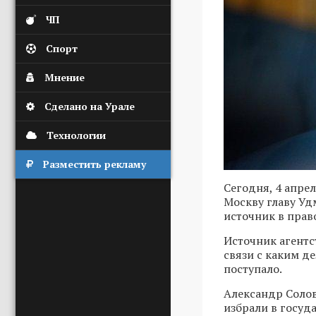
ЧП
Спорт
Мнение
Сделано на Урале
Технологии
Разместить рекламу
Сегодня, 4 апре
Москву главу Уд
источник в прав
Источник агентс
связи с каким д
поступало.
Александр Солов
избрали в госуд