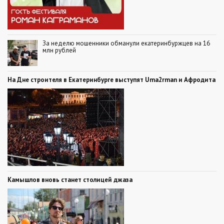
За неделю мошенники обманули екатеринбуржцев на 16
млн рублей
На Дне строителя в Екатеринбурге выступят Uma2rman и Афродита
Камышлов вновь станет столицей джаза